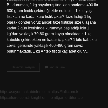
Bu durumda, 1 kg soyulmuş fındıktan ortalama 400 ila
600 gram fındık çekirdeği elde edilebilir. 1 kilo yaş
fıstıktan ne kadar kuru fıstık çıkar? Taze fıstığı 1 kg
olarak gönderiyoruz ancak taze fıstıklar size ulaşana
kadar 2 gün içerisinde kurumaya başladığı için 1
kg’dan yaklaşık 70-80 gram kayıp olmaktadır. 1 kg
kabuklu çekirdekten ne kadar iç çıkar? 1 kilo kabuklu
ceviz içerisinde yaklaşık 460-490 gram ceviz
bulunmaktadır. 1 kg Antep fıstığı kaç adet olur?…
1
Devamını okuyun
Yorum Bırak
Kilo
Kabuklu
Fıstıktan
Ne
Kadar
https://soyunmakabinleri.com
https://lufi.com.tr
Iç
https://loire.com.tr
knight online
nttgame
Sitemap
Çıkar