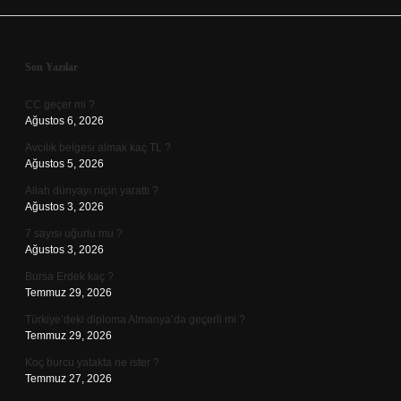
Sidebar
Son Yazılar
CC geçer mi ?
Ağustos 6, 2026
Avcılık belgesi almak kaç TL ?
Ağustos 5, 2026
Allah dünyayı niçin yarattı ?
Ağustos 3, 2026
7 sayısı uğurlu mu ?
Ağustos 3, 2026
Bursa Erdek kaç ?
Temmuz 29, 2026
Türkiye’deki diploma Almanya’da geçerli mi ?
Temmuz 29, 2026
Koç burcu yatakta ne ister ?
Temmuz 27, 2026