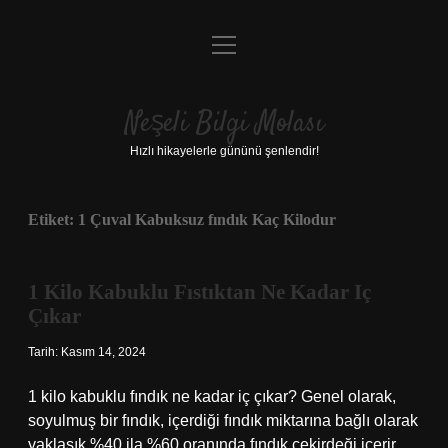
menüyü
Anasayfa
aç
Gizlilik Politikası
Neşeli Bilgi Molası
Yasal Uyarı
Hızlı hikayelerle gününü şenlendir!
Hakkımızda
Etiket:
1 Çuval Kabuksuz fındık Kaç Kilodur
1 Kilo Kabuklu Fıstıktan Ne Kadar Iç
Çıkar
Tarih: Kasım 14, 2024
1 kilo kabuklu fındık ne kadar iç çıkar? Genel olarak,
soyulmuş bir fındık, içerdiği fındık miktarına bağlı olarak
yaklaşık %40 ila %60 oranında fındık çekirdeği içerir.