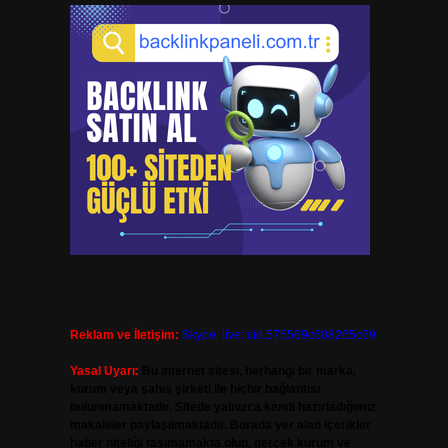
Reklam ve İletişim:
Skype: live:.cid.575569c608265c69
Yasal Uyarı:
Bu internet sitesi, herhangi bir marka,
kurum veya şahıs şirketi ile hiçbir bağlantısı
bulunmamaktadır. Sitede yalnızca kendi hazırladığımız
makaleler paylaşılmaktadır. Burada yer alan içerikler
haber niteliği taşımamakta olup, gerçek kurum ve