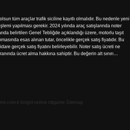
olsun tüm araçlar trafik siciline kayıtlı olmalıdır. Bu nedenle yeni
işlemi yapılması gerekir. 2024 yılında araç satışlarında noter
arıda belirtilen Genel Tebliğde açıklandığı üzere, motorlu taşıt
nmasında esas alınan tutar, öncelikle gerçek satış fiyatıdır. Bu
dare gerçek satış fiyatını belirleyebilir. Noter satış ücreti ne
oranında ücret alma hakkına sahiptir. Bu değerin alt sınırı…
oire.com.tr
knight online
nttgame
Sitemap