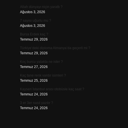
Allah dünyayı niçin yarattı ?
Ağustos 3, 2026
7 sayısı uğurlu mu ?
Ağustos 3, 2026
Bursa Erdek kaç ?
Temmuz 29, 2026
Türkiye’deki diploma Almanya’da geçerli mi ?
Temmuz 29, 2026
Koç burcu yatakta ne ister ?
Temmuz 27, 2026
Kaç tane renk vardır isimleri ?
Temmuz 25, 2026
Kayseri İstanbul arası otobüsle kaç saat ?
Temmuz 24, 2026
3 er 3er nasıl yazılır ?
Temmuz 24, 2026