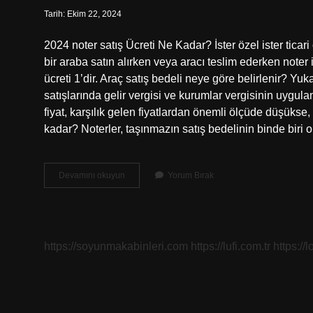
Tarih: Ekim 22, 2024
2024 noter satış Ücreti Ne Kadar? İster özel ister ticari 
bir araba satın alırken veya aracı teslim ederken noter 
ücreti 1’dir. Araç satış bedeli neye göre belirlenir? Yuk
satışlarında gelir vergisi ve kurumlar vergisinin uygula
fiyat, karşılık gelen fiyatlardan önemli ölçüde düşükse, i
kadar? Noterler, taşınmazın satış bedelinin binde biri 
Noter
Devamını okuyun
Yorum Bırak
Satış
Bedeli
Nedir
https://soyunmakabinleri.com
https://lufi.com.tr
https://l