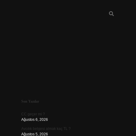
Sidebar
Son Yazılar
ilbet
CC geçer mi ?
Ağustos 6, 2026
Avcılık belgesi almak kaç TL ?
Ağustos 5, 2026