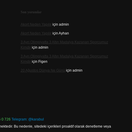
Son yorumlar
Akort Neden Yapılır
için
admin
Akort Neden Yapılır
için
Ayhan
3 Ayrı Olimpiyatta 3 Altın Madalya Kazanan Sporcumuz
Kimdir
için
admin
3 Ayrı Olimpiyatta 3 Altın Madalya Kazanan Sporcumuz
Kimdir
için
Figen
20 Ağustos Dünya Ne Günü
için
admin
 0 726
Telegram: @karabul
ektedir. Bu nedenle, sitedeki içerikleri proaktif olarak denetleme veya