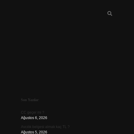
Sidebar
Son Yazılar
ilbet
CC geçer mi ?
Ağustos 6, 2026
Avcılık belgesi almak kaç TL ?
Ağustos 5, 2026