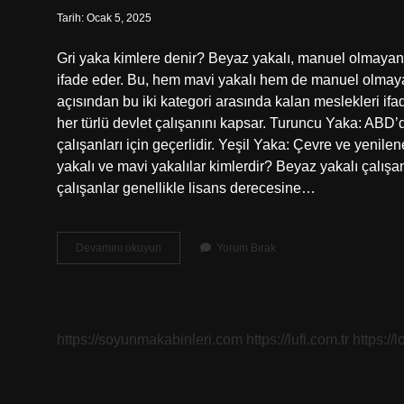
Tarih: Ocak 5, 2025
Gri yaka kimlere denir? Beyaz yakalı, manuel olmayan v
ifade eder. Bu, hem mavi yakalı hem de manuel olmayan
açısından bu iki kategori arasında kalan meslekleri ifad
her türlü devlet çalışanını kapsar. Turuncu Yaka: ABD
çalışanları için geçerlidir. Yeşil Yaka: Çevre ve yenileneb
yakalı ve mavi yakalılar kimlerdir? Beyaz yakalı çalışan
çalışanlar genellikle lisans derecesine…
Beyaz
Devamını okuyun
Yorum Bırak
Yaka
Mavi
Yaka
Gri
Yaka
https://soyunmakabinleri.com
https://lufi.com.tr
https://l
Nedir