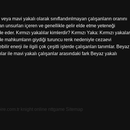
eya mavi yakalı olarak sınıflandırılmayan çalışanların oranını
 unsurları içeren ve genellikle gelir elde etme yeteneği
e eder. Kırmızı yakalılar kimlerdir? Kırmızı Yaka: Kırmızı yakalar
’de mahkumların giydiği turuncu renk nedeniyle cezaevi
ilir enerji ile ilgili çok çeşitli işlerde çalışanları tanımlar. Beyaz
lar ile mavi yakalı çalışanlar arasındaki fark Beyaz yakalı
oire.com.tr
knight online
nttgame
Sitemap