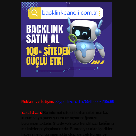
Reklam ve İletişim:
Skype: live:.cid.575569c608265c69
Yasal Uyarı:
Bu internet sitesi, herhangi bir marka,
kurum veya şahıs şirketi ile hiçbir bağlantısı
bulunmamaktadır. Sitede yalnızca kendi hazırladığımız
makaleler paylaşılmaktadır. Burada yer alan içerikler
haber niteliği taşımamakta olup, gerçek kurum ve