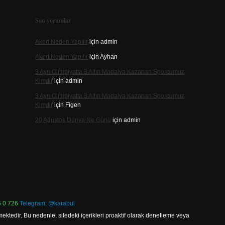
Son yorumlar
Akort Neden Yapılır
için
admin
Akort Neden Yapılır
için
Ayhan
3 Ayrı Olimpiyatta 3 Altın Madalya Kazanan Sporcumuz
Kimdir
için
admin
3 Ayrı Olimpiyatta 3 Altın Madalya Kazanan Sporcumuz
Kimdir
için
Figen
20 Ağustos Dünya Ne Günü
için
admin
 0 726
Telegram: @karabul
ektedir. Bu nedenle, sitedeki içerikleri proaktif olarak denetleme veya