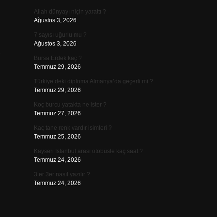
Allah dünyayı niçin yarattı ?
Ağustos 3, 2026
7 sayısı uğurlu mu ?
Ağustos 3, 2026
Bursa Erdek kaç ?
Temmuz 29, 2026
Türkiye’deki diploma Almanya’da geçerli mi ?
Temmuz 29, 2026
Koç burcu yatakta ne ister ?
Temmuz 27, 2026
Kaç tane renk vardır isimleri ?
Temmuz 25, 2026
Kayseri İstanbul arası otobüsle kaç saat ?
Temmuz 24, 2026
3 er 3er nasıl yazılır ?
Temmuz 24, 2026