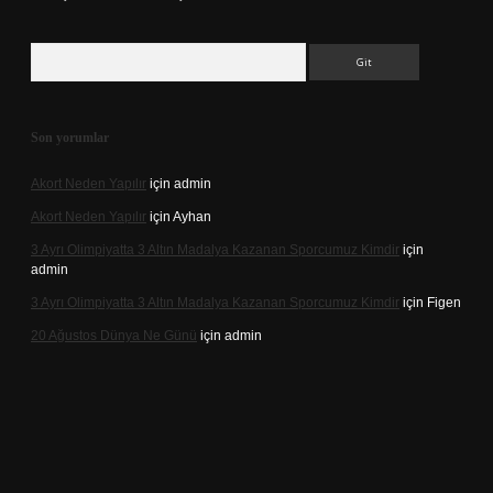
Arama
Son yorumlar
Akort Neden Yapılır
için
admin
Akort Neden Yapılır
için
Ayhan
3 Ayrı Olimpiyatta 3 Altın Madalya Kazanan Sporcumuz Kimdir
için
admin
3 Ayrı Olimpiyatta 3 Altın Madalya Kazanan Sporcumuz Kimdir
için
Figen
20 Ağustos Dünya Ne Günü
için
admin