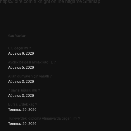
https://loire.com.tr
knight online
nttgame
Sitemap
Sidebar
Son Yazılar
CC geçer mi ?
Ağustos 6, 2026
Avcılık belgesi almak kaç TL ?
Ağustos 5, 2026
Allah dünyayı niçin yarattı ?
Ağustos 3, 2026
7 sayısı uğurlu mu ?
Ağustos 3, 2026
Bursa Erdek kaç ?
Temmuz 29, 2026
Türkiye’deki diploma Almanya’da geçerli mi ?
Temmuz 29, 2026