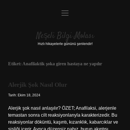
menüyü
Anasayfa
aç
Gizlilik Politikası
Neşeli Bilgi Molası
Yasal Uyarı
Hızlı hikayelerle gününü şenlendir!
Hakkımızda
Etiket:
Anafilaktik şoka giren hastaya ne yapılır
Alerjik Şok Nasıl Olur
Tarih: Ekim 18, 2024
Alerjik şok nasıl anlaşılır? ÖZET; Anafilaksi, alerjenle
temastan sonra cilt reaksiyonlarıyla karakterizedir. Bu
reaksiyonlar döküntü, kaşıntı, kızarıklık, kabarcıklar ve
şişliği içerir. Ayrıca düzensiz nabız, burun akıntısı,