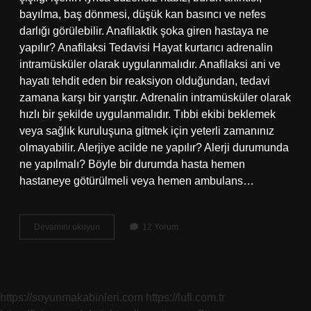
bayılma, baş dönmesi, düşük kan basıncı ve nefes
darlığı görülebilir. Anafilaktik şoka giren hastaya ne
yapılır? Anafilaksi Tedavisi Hayat kurtarıcı adrenalin
intramüsküler olarak uygulanmalıdır. Anafilaksi ani ve
hayatı tehdit eden bir reaksiyon olduğundan, tedavi
zamana karşı bir yarıştır. Adrenalin intramüsküler olarak
hızlı bir şekilde uygulanmalıdır. Tıbbi ekibi beklemek
veya sağlık kuruluşuna gitmek için yeterli zamanınız
olmayabilir. Alerjiye acilde ne yapılır? Alerji durumunda
ne yapılmalı? Böyle bir durumda hasta hemen
hastaneye götürülmeli veya hemen ambulans…
Alerjik
Devamını okuyun
12 Yorum
Şok
Nasıl
Olur
https://soyunmakabinleri.com
https://lufi.com.tr