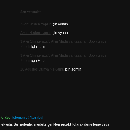
Son yorumlar
Akort Neden Yapılır
için
admin
Akort Neden Yapılır
için
Ayhan
3 Ayrı Olimpiyatta 3 Altın Madalya Kazanan Sporcumuz
Kimdir
için
admin
3 Ayrı Olimpiyatta 3 Altın Madalya Kazanan Sporcumuz
Kimdir
için
Figen
20 Ağustos Dünya Ne Günü
için
admin
 0 726
Telegram: @karabul
ektedir. Bu nedenle, sitedeki içerikleri proaktif olarak denetleme veya