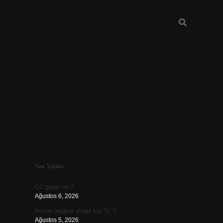
Sidebar
Son Yazılar
ilbet
CC geçer mi ?
Ağustos 6, 2026
Avcılık belgesi almak kaç TL ?
Ağustos 5, 2026