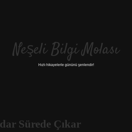
Neşeli Bilgi Molası
Hızlı hikayelerle gününü şenlendir!
dar Sürede Çıkar