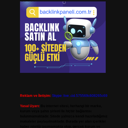
Reklam ve İletişim:
Skype: live:.cid.575569c608265c69
Yasal Uyarı:
Bu internet sitesi, herhangi bir marka,
kurum veya şahıs şirketi ile hiçbir bağlantısı
bulunmamaktadır. Sitede yalnızca kendi hazırladığımız
makaleler paylaşılmaktadır. Burada yer alan içerikler
haber niteliği taşımamakta olup, gerçek kurum ve