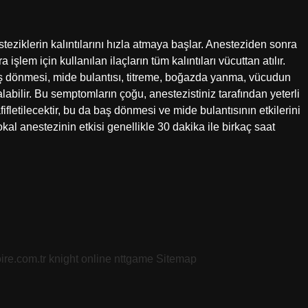
eziklerin kalıntılarını hızla atmaya başlar. Anesteziden sonra
şlem için kullanılan ilaçların tüm kalıntıları vücuttan atılır.
aş dönmesi, mide bulantısı, titreme, boğazda yanma, vücudun
alabilir. Bu semptomların çoğu, anestezistiniz tarafından yeterli
fifletilecektir, bu da baş dönmesi ve mide bulantısının etkilerini
kal anestezinin etkisi genellikle 30 dakika ile birkaç saat
oire.com.tr
knight online
nttgame
Sitemap