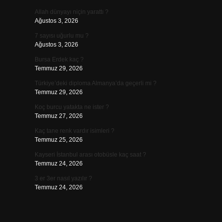
Allah dünyayı niçin yarattı ?
Ağustos 3, 2026
7 sayısı uğurlu mu ?
Ağustos 3, 2026
Bursa Erdek kaç ?
Temmuz 29, 2026
Türkiye’deki diploma Almanya’da geçerli mi ?
Temmuz 29, 2026
Koç burcu yatakta ne ister ?
Temmuz 27, 2026
Kaç tane renk vardır isimleri ?
Temmuz 25, 2026
Kayseri İstanbul arası otobüsle kaç saat ?
Temmuz 24, 2026
3 er 3er nasıl yazılır ?
Temmuz 24, 2026