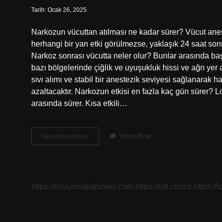
Tarih: Ocak 26, 2025
Narkozun vücuttan atılması ne kadar sürer? Vücut anest
herhangi bir yan etki görülmezse, yaklaşık 24 saat sonra i
Narkoz sonrası vücutta neler olur? Bunlar arasında b
bazı bölgelerinde çiğlik ve uyuşukluk hissi ve ağrı yer 
sıvı alımı ve stabil bir anestezik seviyesi sağlanarak ha
azaltacaktır. Narkozun etkisi en fazla kaç gün sürer? Lo
arasında sürer. Kısa etkili…
Narkoz
Devamını okuyun
Yorum Bırak
Vücuttan
Ne
Kadar
Sürede
Çıkar
https://soyunmakabinleri.com
https://lufi.com.tr
https://l