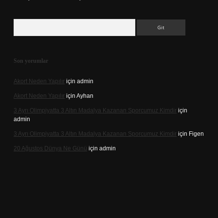
Arama
Son yorumlar
Akort Neden Yapılır
için
admin
Akort Neden Yapılır
için
Ayhan
3 Ayrı Olimpiyatta 3 Altın Madalya Kazanan Sporcumuz Kimdir
için
admin
3 Ayrı Olimpiyatta 3 Altın Madalya Kazanan Sporcumuz Kimdir
için
Figen
20 Ağustos Dünya Ne Günü
için
admin