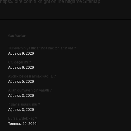
https://loire.com.tr
knight online
nttgame
Sitemap
Sidebar
Son Yazılar
Türkiye’nin yastık altında kaç ton altın var ?
Ağustos 9, 2026
CC geçer mi ?
Ağustos 6, 2026
Avcılık belgesi almak kaç TL ?
Ağustos 5, 2026
Allah dünyayı niçin yarattı ?
Ağustos 3, 2026
7 sayısı uğurlu mu ?
Ağustos 3, 2026
Bursa Erdek kaç ?
Temmuz 29, 2026