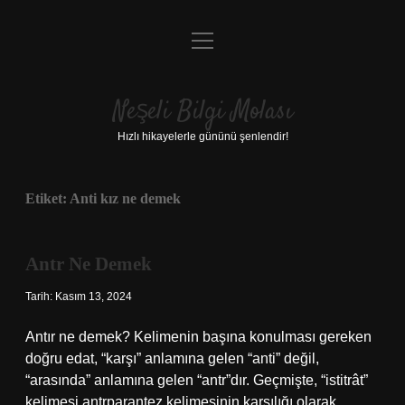
menüyü
Anasayfa
aç
Gizlilik Politikası
Neşeli Bilgi Molası
Yasal Uyarı
Hızlı hikayelerle gününü şenlendir!
Hakkımızda
Etiket:
Anti kız ne demek
Antr Ne Demek
Tarih: Kasım 13, 2024
Antır ne demek? Kelimenin başına konulması gereken
doğru edat, “karşı” anlamına gelen “anti” değil,
“arasında” anlamına gelen “antr”dır. Geçmişte, “istitrât”
kelimesi antrparantez kelimesinin karşılığı olarak