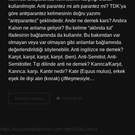
kullanılmıştır. Anti parantez mi artı parantez mi? TDK’ya
göre antrparantez kelimesinin doğru yazımı
“antrparantez” şeklindedir. Andır ne demek kars? Andıra
Kalsın ne anlama geliyor? Bu kelime “aklında tut”
ifadesinin bağlamında da kullanılır. Bu bakımdan var
olmayan veya var olmayan gibi anlamlar bağlamında
değerlendirildiği söylenebilir. Anti ingilizce ne demek?
Karşıt, karşıt, karşıt, karşıt. (ben). Anti-Semitist. Anti-
Semitistler. Tıp dilinde anti ne demek? Karınca/Karşıt,
Karınca: karşı. Kantır nedir? Katır (Equus mulus), erkek
eşek ile dişi atın (kısrak) çiftleşmesiyle…
Antr
Devamını okuyun
Yorum Bırak
Ne
Demek
https://soyunmakabinleri.com
https://lufi.com.tr