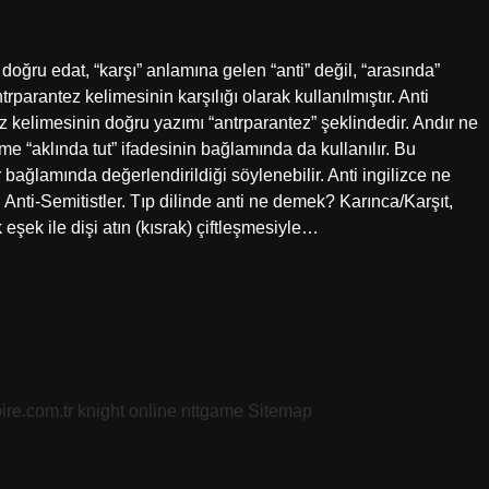
ğru edat, “karşı” anlamına gelen “anti” değil, “arasında”
trparantez kelimesinin karşılığı olarak kullanılmıştır. Anti
 kelimesinin doğru yazımı “antrparantez” şeklindedir. Andır ne
 “aklında tut” ifadesinin bağlamında da kullanılır. Bu
ğlamında değerlendirildiği söylenebilir. Anti ingilizce ne
t. Anti-Semitistler. Tıp dilinde anti ne demek? Karınca/Karşıt,
 eşek ile dişi atın (kısrak) çiftleşmesiyle…
oire.com.tr
knight online
nttgame
Sitemap