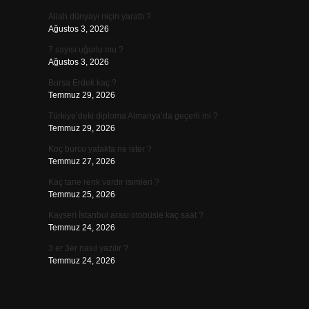
Allah dünyayı niçin yarattı ?
Ağustos 3, 2026
7 sayısı uğurlu mu ?
Ağustos 3, 2026
Bursa Erdek kaç ?
Temmuz 29, 2026
Türkiye’deki diploma Almanya’da geçerli mi ?
Temmuz 29, 2026
Koç burcu yatakta ne ister ?
Temmuz 27, 2026
Kaç tane renk vardır isimleri ?
Temmuz 25, 2026
Kayseri İstanbul arası otobüsle kaç saat ?
Temmuz 24, 2026
3 er 3er nasıl yazılır ?
Temmuz 24, 2026