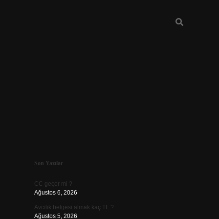
Sidebar
Son Yazılar
ilbet
CC geçer mi ?
Ağustos 6, 2026
Avcılık belgesi almak kaç TL ?
Ağustos 5, 2026