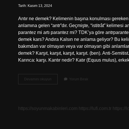
Tarih: Kasım 13, 2024
Antır ne demek? Kelimenin başına konulması gereken do
anlamına gelen “antr”dır. Geçmişte, “istitrât” kelimesi an
parantez mi artı parantez mi? TDK’ya göre antrparantez
demek kars? Andıra Kalsın ne anlama geliyor? Bu kelime
bakımdan var olmayan veya var olmayan gibi anlamlar ba
demek? Karşıt, karşıt, karşıt, karşıt. (ben). Anti-Semitis
Karınca: karşı. Kantır nedir? Katır (Equus mulus), erkek
Antr
Devamını okuyun
Yorum Bırak
Ne
Demek
https://soyunmakabinleri.com
https://lufi.com.tr
https://l