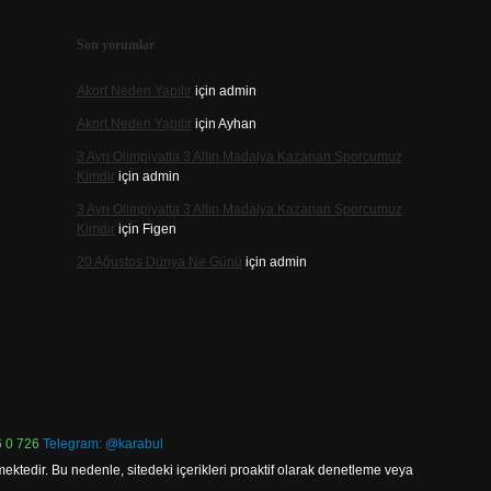
Son yorumlar
Akort Neden Yapılır
için
admin
Akort Neden Yapılır
için
Ayhan
3 Ayrı Olimpiyatta 3 Altın Madalya Kazanan Sporcumuz
Kimdir
için
admin
3 Ayrı Olimpiyatta 3 Altın Madalya Kazanan Sporcumuz
Kimdir
için
Figen
20 Ağustos Dünya Ne Günü
için
admin
 0 726
Telegram: @karabul
ektedir. Bu nedenle, sitedeki içerikleri proaktif olarak denetleme veya