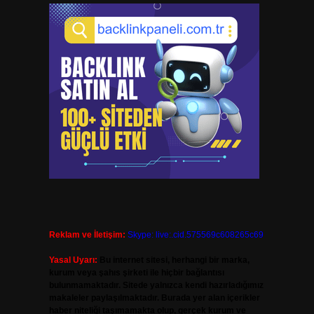
Reklam ve İletişim:
Skype: live:.cid.575569c608265c69
Yasal Uyarı:
Bu internet sitesi, herhangi bir marka,
kurum veya şahıs şirketi ile hiçbir bağlantısı
bulunmamaktadır. Sitede yalnızca kendi hazırladığımız
makaleler paylaşılmaktadır. Burada yer alan içerikler
haber niteliği taşımamakta olup, gerçek kurum ve