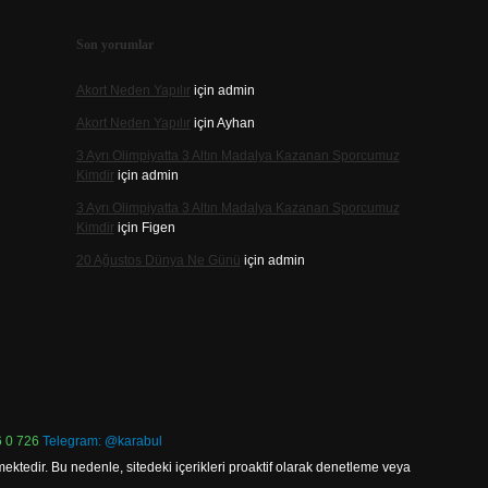
Son yorumlar
Akort Neden Yapılır
için
admin
Akort Neden Yapılır
için
Ayhan
3 Ayrı Olimpiyatta 3 Altın Madalya Kazanan Sporcumuz
Kimdir
için
admin
3 Ayrı Olimpiyatta 3 Altın Madalya Kazanan Sporcumuz
Kimdir
için
Figen
20 Ağustos Dünya Ne Günü
için
admin
 0 726
Telegram: @karabul
ektedir. Bu nedenle, sitedeki içerikleri proaktif olarak denetleme veya