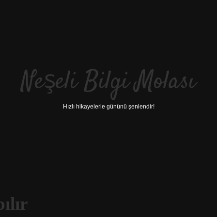
Neşeli Bilgi Molası
Hızlı hikayelerle gününü şenlendir!
ılır