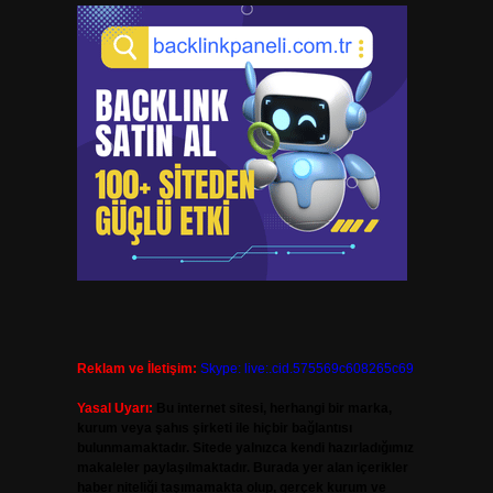
Reklam ve İletişim:
Skype: live:.cid.575569c608265c69
Yasal Uyarı:
Bu internet sitesi, herhangi bir marka,
kurum veya şahıs şirketi ile hiçbir bağlantısı
bulunmamaktadır. Sitede yalnızca kendi hazırladığımız
makaleler paylaşılmaktadır. Burada yer alan içerikler
haber niteliği taşımamakta olup, gerçek kurum ve