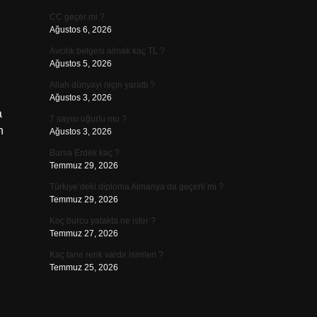
CC geçer mi ?
Ağustos 6, 2026
Avcılık belgesi almak kaç TL ?
Ağustos 5, 2026
Allah dünyayı niçin yarattı ?
Ağustos 3, 2026
a
7 sayısı uğurlu mu ?
n
Ağustos 3, 2026
Bursa Erdek kaç ?
Temmuz 29, 2026
Türkiye’deki diploma Almanya’da geçerli mi ?
Temmuz 29, 2026
Koç burcu yatakta ne ister ?
Temmuz 27, 2026
Kaç tane renk vardır isimleri ?
Temmuz 25, 2026