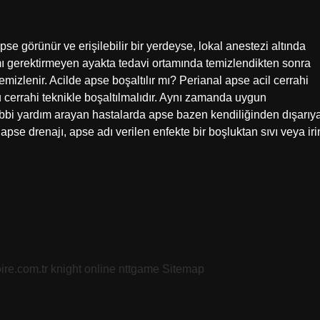
pse görünür ve erişilebilir bir yerdeyse, lokal anestezi altında
amı gerektirmeyen ayakta tedavi ortamında temizlendikten sonra
emizlenir. Acilde apse boşaltılır mı? Perianal apse acil cerrahi
 cerrahi teknikle boşaltılmalıdır. Aynı zamanda uygun
 tıbbi yardım arayan hastalarda apse bazen kendiliğinden dışarıy
pse drenajı, apse adı verilen enfekte bir boşluktan sıvı veya iri
oire.com.tr
knight online
nttgame
Sitemap