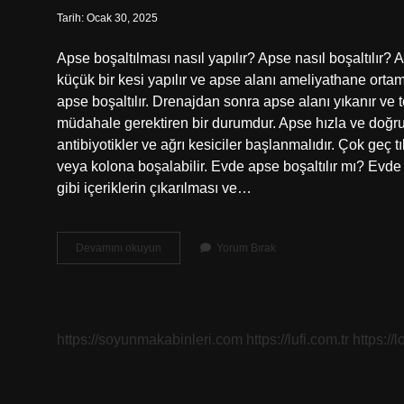
Tarih: Ocak 30, 2025
Apse boşaltılması nasıl yapılır? Apse nasıl boşaltılır? A
küçük bir kesi yapılır ve apse alanı ameliyathane ort
apse boşaltılır. Drenajdan sonra apse alanı yıkanır ve t
müdahale gerektiren bir durumdur. Apse hızla ve doğru
antibiyotikler ve ağrı kesiciler başlanmalıdır. Çok geç
veya kolona boşalabilir. Evde apse boşaltılır mı? Evde a
gibi içeriklerin çıkarılması ve…
Apse
Devamını okuyun
Yorum Bırak
Boşaltma
Nasıl
Yapılır
https://soyunmakabinleri.com
https://lufi.com.tr
https://l