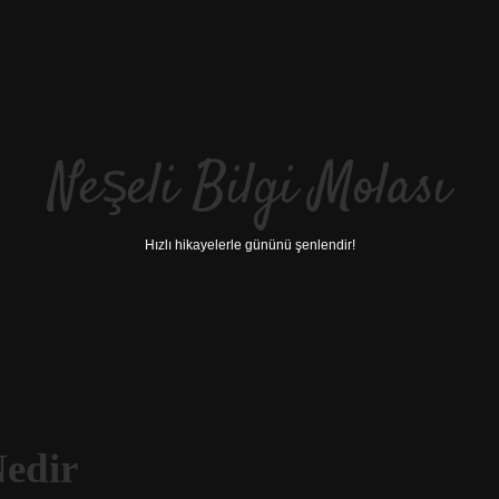
Neşeli Bilgi Molası
Hızlı hikayelerle gününü şenlendir!
edir