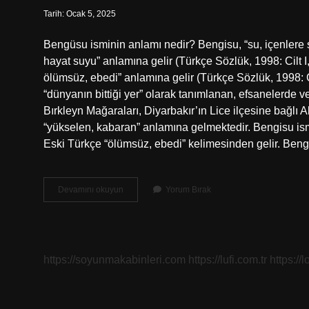
Tarih: Ocak 5, 2025
Bengüsu isminin anlamı nedir? Bengisu, “su, içenlere
hayat suyu” anlamına gelir (Türkçe Sözlük, 1998: Cilt 
ölümsüz, ebedi” anlamına gelir (Türkçe Sözlük, 1998: C
“dünyanın bittiği yer” olarak tanımlanan, efsanelerde v
Bırkleyn Mağaraları, Diyarbakır’ın Lice ilçesine bağlı Ab
“yükselen, kabaran” anlamına gelmektedir. Bengisu ism
Eski Türkçe “ölümsüz, ebedi” kelimesinden gelir. Ben
Bengü
Devamını okuyun
Yorum Bırak
Su
Nun
Anlamı
Nedir
https://soyunmakabinleri.com
https://lufi.com.tr
https://l