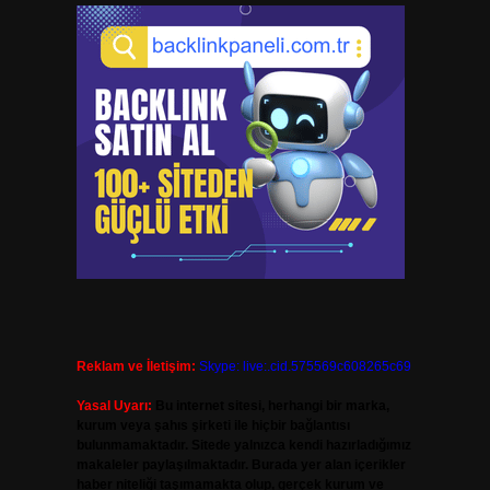
Reklam ve İletişim:
Skype: live:.cid.575569c608265c69
Yasal Uyarı:
Bu internet sitesi, herhangi bir marka,
kurum veya şahıs şirketi ile hiçbir bağlantısı
bulunmamaktadır. Sitede yalnızca kendi hazırladığımız
makaleler paylaşılmaktadır. Burada yer alan içerikler
haber niteliği taşımamakta olup, gerçek kurum ve