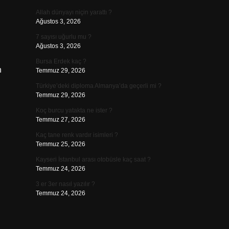
Allah dünyayı niçin yarattı ?
Ağustos 3, 2026
7 sayısı uğurlu mu ?
Ağustos 3, 2026
Bursa Erdek kaç ?
n
Temmuz 29, 2026
Türkiye’deki diploma Almanya’da geçerli mi ?
Temmuz 29, 2026
Koç burcu yatakta ne ister ?
Temmuz 27, 2026
Kaç tane renk vardır isimleri ?
Temmuz 25, 2026
Kayseri İstanbul arası otobüsle kaç saat ?
Temmuz 24, 2026
3 er 3er nasıl yazılır ?
Temmuz 24, 2026