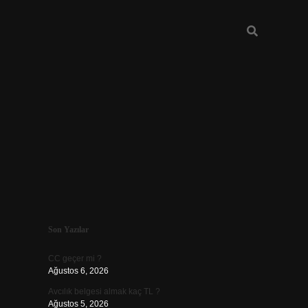
Sidebar
Son Yazılar
ilbet
CC geçer mi ?
Ağustos 6, 2026
Avcılık belgesi almak kaç TL ?
Ağustos 5, 2026