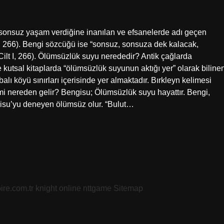
 sonsuz yaşam verdiğine inanılan ve efsanelerde adı geçen
I, 266). Bengi sözcüğü ise “sonsuz, sonsuza dek kalacak,
ilt I, 266). Ölümsüzlük suyu nerededir? Antik çağlarda
e kutsal kitaplarda “ölümsüzlük suyunun aktığı yer” olarak biline
alı köyü sınırları içerisinde yer almaktadır. Bırkleyn kelimesi
i nereden gelir? Bengisu; Ölümsüzlük suyu hayattır. Bengi,
gisu’yu deneyen ölümsüz olur. “Bulut…
oire.com.tr
knight online
nttgame
Sitemap