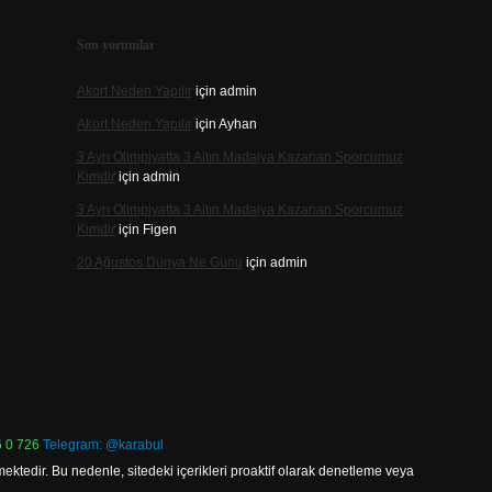
Son yorumlar
Akort Neden Yapılır
için
admin
Akort Neden Yapılır
için
Ayhan
3 Ayrı Olimpiyatta 3 Altın Madalya Kazanan Sporcumuz
Kimdir
için
admin
3 Ayrı Olimpiyatta 3 Altın Madalya Kazanan Sporcumuz
Kimdir
için
Figen
20 Ağustos Dünya Ne Günü
için
admin
 0 726
Telegram: @karabul
ektedir. Bu nedenle, sitedeki içerikleri proaktif olarak denetleme veya