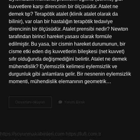
kuvvetlere karşı direncinin bir ölçüsüdür. Atalet ne
demek tıp? Terapötik atalet (klinik atalet olarak da
bilinir), var olan bir hastalığın terapötik tedaviye
direncinin bir ölçüsüdür. Atalet prensibi nedir? Newton
tarafından birinci hareket yasası olarak formüle
edilmiştir. Bu yasa, bir cismin hareket durumunun, bir
cisme etki eden dış kuvvetlerin bileşkesi (net kuvvet)
sıfır olduğunda değişmediğini belirtir. Atalet ne demek
mühendislik? Eylemsizlik kelimesi eylemsizlik ve
durgunluk gibi anlamlara gelir. Bir nesnenin eylemsizlik
momenti, mühendislik elemanının geometrik…
Atalet
Devamını okuyun
Yorum Bırak
Noktası
Nedir
https://soyunmakabinleri.com
https://lufi.com.tr