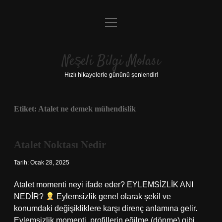
menüyü
Anasayfa
aç
Gizlilik Politikası
Neşeli Bilgi Molası
Yasal Uyarı
Hızlı hikayelerle gününü şenlendir!
Hakkımızda
Etiket:
Atalet ne demek mühendislik
Atalet Noktası Nedir
Tarih: Ocak 28, 2025
Atalet momenti neyi ifade eder? EYLEMSİZLİK ANI
NEDİR?
Eylemsizlik genel olarak şekil ve
konumdaki değişikliklere karşı direnç anlamına gelir.
Eylemsizlik momenti, profillerin eğilme (dönme) gibi