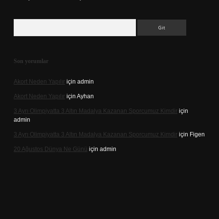
Arama
Son yorumlar
Akort Neden Yapılır
için
admin
Akort Neden Yapılır
için
Ayhan
3 Ayrı Olimpiyatta 3 Altın Madalya Kazanan Sporcumuz Kimdir
için
admin
3 Ayrı Olimpiyatta 3 Altın Madalya Kazanan Sporcumuz Kimdir
için
Figen
20 Ağustos Dünya Ne Günü
için
admin