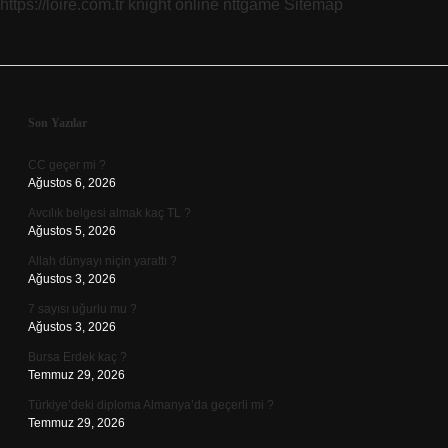
https://loire.com.tr
knight online
nttgame
Sitemap
Sidebar
Son Yazılar
CC geçer mi ?
Ağustos 6, 2026
Avcılık belgesi almak kaç TL ?
Ağustos 5, 2026
Allah dünyayı niçin yarattı ?
Ağustos 3, 2026
7 sayısı uğurlu mu ?
Ağustos 3, 2026
Bursa Erdek kaç ?
Temmuz 29, 2026
Türkiye’deki diploma Almanya’da geçerli mi ?
Temmuz 29, 2026