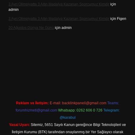
3 Ayrı Olimpiyatta 3 Altın Madalya Kazanan Sporcumuz Kimdir
için
admin
3 Ayrı Olimpiyatta 3 Altın Madalya Kazanan Sporcumuz Kimdir
için
Figen
20 Ağustos Dünya Ne Günü
için
admin
ilbet
Reklam ve İletişim:
E-mail:
backlinkpaneli@gmail.com
Teams:
forumhizmeti@gmail.com
Whatsapp: 0262 606 0 726
Telegram:
@karabul
Yasal Uyarı:
Sitemiz, 5651 Sayılı Kanun gereğince Bilgi Teknolojileri ve
İletişim Kurumu (BTK) tarafından onaylanmış bir Yer Sağlayıcı olarak