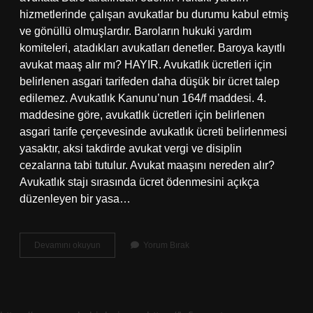
hizmetlerinde çalışan avukatlar bu durumu kabul etmiş
ve gönüllü olmuşlardır. Baroların hukuki yardım
komiteleri, atadıkları avukatları denetler. Baroya kayıtlı
avukat maaş alır mı? HAYIR. Avukatlık ücretleri için
belirlenen asgari tarifeden daha düşük bir ücret talep
edilemez. Avukatlık Kanunu’nun 164/f maddesi. 4.
maddesine göre, avukatlık ücretleri için belirlenen
asgari tarife çerçevesinde avukatlık ücreti belirlenmesi
yasaktır, aksi takdirde avukat vergi ve disiplin
cezalarına tabi tutulur. Avukat maaşını nereden alır?
Avukatlık stajı sırasında ücret ödenmesini açıkça
düzenleyen bir yasa…
Serbest
Devamını okuyun
Yorum Bırak
Avukat
Devletten
Maaş
Alır
Mı