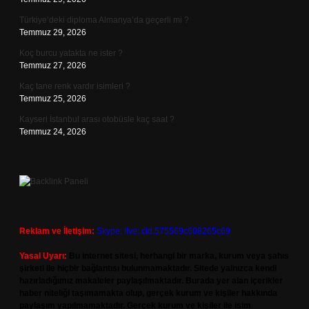
Türkiye’deki diploma Almanya’da geçerli mi ?
Temmuz 29, 2026
Koç burcu yatakta ne ister ?
Temmuz 27, 2026
Kaç tane renk vardır isimleri ?
Temmuz 25, 2026
Kayseri İstanbul arası otobüsle kaç saat ?
Temmuz 24, 2026
Reklam ve İletişim:
Skype: live:.cid.575569c608265c69
Yasal Uyarı:
Bu internet sitesi, herhangi bir marka, kurum veya şahıs
şirketi ile hiçbir bağlantısı bulunmamaktadır. Sitede yalnızca kendi
hazırladığımız makaleler paylaşılmaktadır. Burada yer alan içerikler
haber niteliği taşımamakta olup, gerçek kurum ve kişiler hakkında
paylaşım yapılmamaktadır. Gerçek kurum ve kişiler ile isim