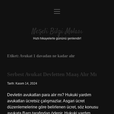
menüyü
Anasayfa
aç
Gizlilik Politikası
Neşeli Bilgi Molası
Yasal Uyarı
Hızlı hikayelerle gününü şenlendir!
Hakkımızda
Etiket:
Avukat 1 davadan ne kadar alır
Serbest Avukat Devletten Maaş Alır Mı
Tarih: Kasım 14, 2024
Devletin avukatları para alır mı? Hukuki yardım
avukatları ücretsiz çalışmazlar. Asgari ücret
düzenlemelerine göre belirlenen ücret, söz konusu
avukata Baro tarafından ödenir. Hukuki yardım