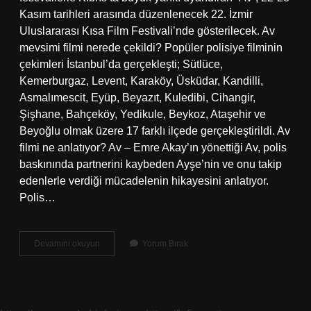
Kasım tarihleri ​​arasında düzenlenecek 22. İzmir
Uluslararası Kısa Film Festivali’nde gösterilecek. Av
mevsimi filmi nerede çekildi? Popüler polisiye filminin
çekimleri İstanbul’da gerçekleşti; Sütlüce,
Kemerburgaz, Levent, Karaköy, Üsküdar, Kandilli,
Asmalımescit, Eyüp, Beyazıt, Kuledibi, Cihangir,
Şişhane, Bahçeköy, Yedikule, Beykoz, Ataşehir ve
Beyoğlu olmak üzere 17 farklı ilçede gerçekleştirildi. Av
filmi ne anlatıyor? Av – Emre Akay’ın yönettiği Av, polis
baskınında partnerini kaybeden Ayşe’nin ve onu takip
edenlerle verdiği mücadelenin hikayesini anlatıyor.
Polis…
Av
Devamını okuyun
Yorum Bırak
1
Filmi
Nerede
Çekildi