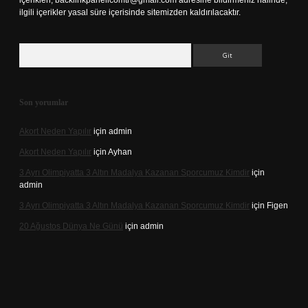
içerikleri,
backlinkpanelicomtr@gmail.com
adresine bildirmeniz halinde,
ilgili içerikler yasal süre içerisinde sitemizden kaldırılacaktır.
Arama
Son yorumlar
Akort Neden Yapılır
için
admin
Akort Neden Yapılır
için
Ayhan
3 Ayrı Olimpiyatta 3 Altın Madalya Kazanan Sporcumuz Kimdir
için
admin
3 Ayrı Olimpiyatta 3 Altın Madalya Kazanan Sporcumuz Kimdir
için
Figen
20 Ağustos Dünya Ne Günü
için
admin