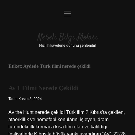
menüyü
Anasayfa
aç
Gizlilik Politikası
Neşeli Bilgi Molası
Yasal Uyarı
Hızlı hikayelerle gününü şenlendir!
Hakkımızda
Etiket:
Aydede Türk filmi nerede çekildi
Av 1 Filmi Nerede Çekildi
Tarih: Kasım 8, 2024
Av the Hunt nerede çekildi Türk filmi? Kıbrıs’ta çekilen,
ataerkillik ve homofobi konularını işleyen, dram
türündeki ilk kurmaca kısa film olan ve katıldığı
festivallerle Kıbrıs’ta büyük yankı uyandıran “Av”, 22-28