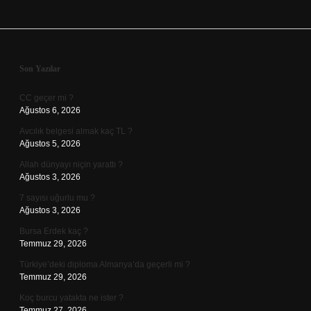
Sidebar
Son Yazılar
CC geçer mi ?
Ağustos 6, 2026
Avcılık belgesi almak kaç TL ?
Ağustos 5, 2026
Allah dünyayı niçin yarattı ?
Ağustos 3, 2026
7 sayısı uğurlu mu ?
Ağustos 3, 2026
Bursa Erdek kaç ?
Temmuz 29, 2026
Türkiye’deki diploma Almanya’da geçerli mi ?
Temmuz 29, 2026
Koç burcu yatakta ne ister ?
Temmuz 27, 2026