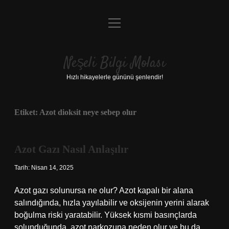
menüyü
Anasayfa
aç
Gizlilik Politikası
Neşeli Bilgi Molası
Yasal Uyarı
Hızlı hikayelerle gününü şenlendir!
Hakkımızda
Etiket:
Azot dioksit neye sebep olur
Azot Gazı Nasıl Anlaşılır
Tarih: Nisan 14, 2025
Azot gazı solunursa ne olur? Azot kapalı bir alana
salındığında, hızla yayılabilir ve oksijenin yerini alarak
boğulma riski yaratabilir. Yüksek kısmi basınçlarda
solunduğunda, azot narkozuna neden olur ve bu da