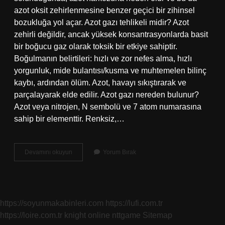
azot oksit zehirlenmesine benzer geçici bir zihinsel
bozukluğa yol açar. Azot gazı tehlikeli midir? Azot
zehirli değildir, ancak yüksek konsantrasyonlarda basit
bir boğucu gaz olarak toksik bir etkiye sahiptir.
Boğulmanın belirtileri: hızlı ve zor nefes alma, hızlı
yorgunluk, mide bulantısı/kusma ve muhtemelen bilinç
kaybı, ardından ölüm. Azot, havayı sıkıştırarak ve
parçalayarak elde edilir. Azot gazı nereden bulunur?
Azot veya nitrojen, N sembolü ve 7 atom numarasına
sahip bir elementtir. Renksiz,…
Azot
Devamını okuyun
Yorum Bırak
Gazı
Nasıl
Anlaşılır
https://soyunmakabinleri.com
https://lufi.com.tr
https://loire.com.tr
knight online
nttgame
Sitemap