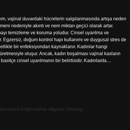
rım, vajinal duvardaki hücrelerin salgılanmasında artışa neden
meni nedeniyle akıntı ve nem miktarı geçici olarak artar.
nayı temizleme ve koruma yoludur. Cinsel uyarılma ve
r. Egzersiz, doğum kontrol hapı kullanımı ve duygusal stres de
nellikle bir enfeksiyondan kaynaklanır. Kadınlar hangi
ı üretmesiyle oluşur. Ancak, kadın boşalması vajinal kasların
, basitçe cinsel uyarılmanın bir belirtisidir. Kadınlarda…
oire.com.tr
knight online
nttgame
Sitemap