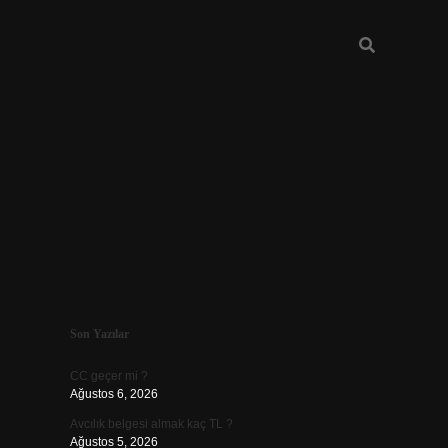
Sidebar
Son Yazılar
ilbet
CC geçer mi ?
Ağustos 6, 2026
Avcılık belgesi almak kaç TL ?
Ağustos 5, 2026