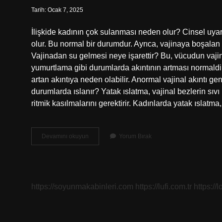
Tarih: Ocak 7, 2025
İlişkide kadının çok sulanması neden olur? Cinsel uya
olur. Bu normal bir durumdur. Ayrıca, vajinaya boşalan 
Vajinadan su gelmesi neye işarettir? Bu, vücudun vaji
yumurtlama gibi durumlarda akıntının artması normaldi
artan akıntıya neden olabilir. Anormal vajinal akıntı ge
durumlarda ıslanır? Yatak ıslatma, vajinal bezlerin sıv
ritmik kasılmalarını gerektirir. Kadınlarda yatak ıslatma
Kadının
Devamını okuyun
Yorum Bırak
Sulanması
Ne
Anlama
Gelir
https://soyunmakabinleri.com
https://lufi.com.tr
https://l