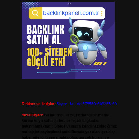
Reklam ve İletişim:
Skype: live:.cid.575569c608265c69
Yasal Uyarı:
Bu internet sitesi, herhangi bir marka,
kurum veya şahıs şirketi ile hiçbir bağlantısı
bulunmamaktadır. Sitede yalnızca kendi hazırladığımız
makaleler paylaşılmaktadır. Burada yer alan içerikler
haber niteliği taşımamakta olup, gerçek kurum ve