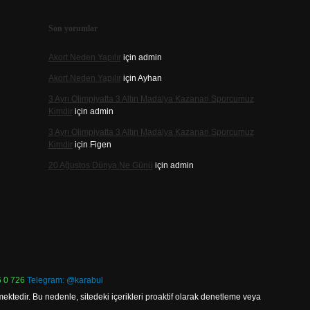
Son yorumlar
Akort Neden Yapılır
için
admin
Akort Neden Yapılır
için
Ayhan
3 Ayrı Olimpiyatta 3 Altın Madalya Kazanan Sporcumuz
Kimdir
için
admin
3 Ayrı Olimpiyatta 3 Altın Madalya Kazanan Sporcumuz
Kimdir
için
Figen
20 Ağustos Dünya Ne Günü
için
admin
 0 726
Telegram: @karabul
ektedir. Bu nedenle, sitedeki içerikleri proaktif olarak denetleme veya