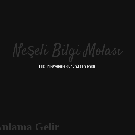
Neşeli Bilgi Molası
Hızlı hikayelerle gününü şenlendir!
Anlama Gelir