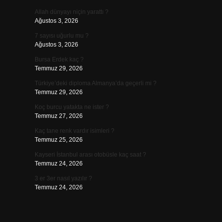
Allah dünyayı niçin yarattı ?
Ağustos 3, 2026
7 sayısı uğurlu mu ?
Ağustos 3, 2026
Bursa Erdek kaç ?
Temmuz 29, 2026
Türkiye’deki diploma Almanya’da geçerli mi ?
Temmuz 29, 2026
Koç burcu yatakta ne ister ?
Temmuz 27, 2026
Kaç tane renk vardır isimleri ?
Temmuz 25, 2026
Kayseri İstanbul arası otobüsle kaç saat ?
Temmuz 24, 2026
3 er 3er nasıl yazılır ?
Temmuz 24, 2026