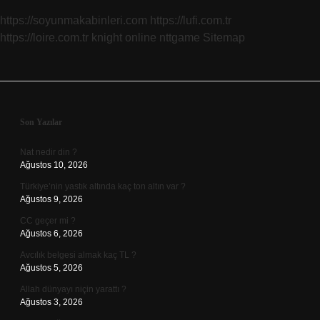
https://soyunmakabinleri.com
https://lufi.com.tr
https://loire.com.tr
knight online
nttgame
Sitemap
Sidebar
Son Yazılar
Nat nedir din ?
Ağustos 10, 2026
Türkiye’nin yastık altında kaç ton altın var ?
Ağustos 9, 2026
CC geçer mi ?
Ağustos 6, 2026
Avcılık belgesi almak kaç TL ?
Ağustos 5, 2026
Allah dünyayı niçin yarattı ?
Ağustos 3, 2026