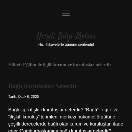
menüyü
Anasayfa
aç
Gizlilik Politikası
Neşeli Bilgi Molası
Yasal Uyarı
Hızlı hikayelerle gününü şenlendir!
Hakkımızda
Etiket:
Eğitim ile ilgili kurum ve kuruluşlar nelerdir
Bağlı Kuruluşlar Nelerdir
Tarih: Ocak 6, 2025
Bağlı ilgili ilişkili kuruluşlar nelerdir? “Bağlı”, “ilgili” ve
“ilişkili kuruluş” terimleri, merkezi hükümet örgütüne
çeşitli derecelerde bağlı olan kurum ve kuruluşları ifade
eder. Cumhurbaşkanına bağlı kuruluşlar nelerdir?