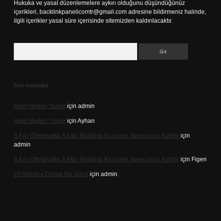
Hukuka ve yasal düzenlemelere aykırı olduğunu düşündüğünüz
içerikleri,
backlinkpanelicomtr@gmail.com
adresine bildirmeniz halinde,
ilgili içerikler yasal süre içerisinde sitemizden kaldırılacaktır.
Arama
Son yorumlar
Akort Neden Yapılır
için
admin
Akort Neden Yapılır
için
Ayhan
3 Ayrı Olimpiyatta 3 Altın Madalya Kazanan Sporcumuz Kimdir
için
admin
3 Ayrı Olimpiyatta 3 Altın Madalya Kazanan Sporcumuz Kimdir
için
Figen
20 Ağustos Dünya Ne Günü
için
admin