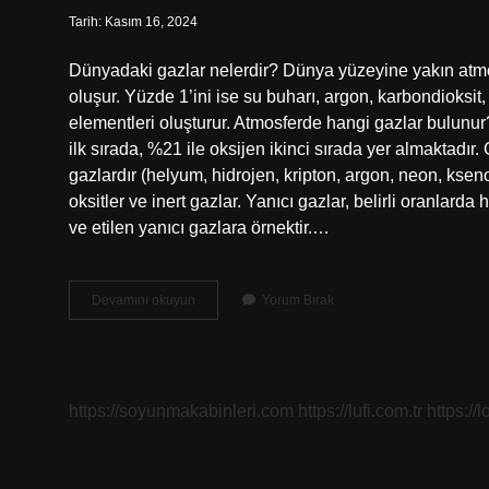
Tarih: Kasım 16, 2024
Dünyadaki gazlar nelerdir? Dünya yüzeyine yakın atmo
oluşur. Yüzde 1’ini ise su buharı, argon, karbondioksit
elementleri oluşturur. Atmosferde hangi gazlar bulunu
ilk sırada, %21 ile oksijen ikinci sırada yer almaktadır.
gazlardır (helyum, hidrojen, kripton, argon, neon, ksenon
oksitler ve inert gazlar. Yanıcı gazlar, belirli oranlarda 
ve etilen yanıcı gazlara örnektir.…
Dünyada
Devamını okuyun
Yorum Bırak
Hangi
Gazlar
Bulunur
https://soyunmakabinleri.com
https://lufi.com.tr
https://l