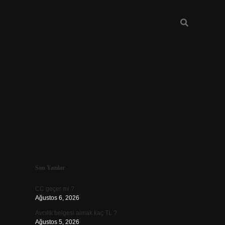
Sidebar
Son Yazılar
ilbet
CC geçer mi ?
Ağustos 6, 2026
Avcılık belgesi almak kaç TL ?
Ağustos 5, 2026