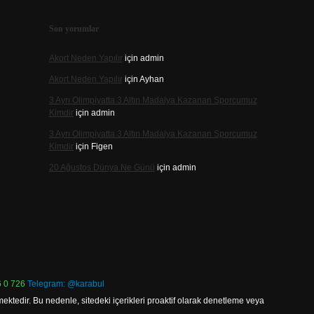
Son yorumlar
Akort Neden Yapılır
için
admin
Akort Neden Yapılır
için
Ayhan
3 Ayrı Olimpiyatta 3 Altın Madalya Kazanan Sporcumuz
Kimdir
için
admin
3 Ayrı Olimpiyatta 3 Altın Madalya Kazanan Sporcumuz
Kimdir
için
Figen
20 Ağustos Dünya Ne Günü
için
admin
 0 726
Telegram: @karabul
ektedir. Bu nedenle, sitedeki içerikleri proaktif olarak denetleme veya