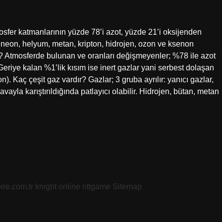
sfer katmanlarının yüzde 78’i azot, yüzde 21’i oksijenden
, neon, helyum, metan, kripton, hidrojen, ozon ve ksenon
r? Atmosferde bulunan ve oranları değişmeyenler; %78 ile azot
 Geriye kalan %1’lik kısım ise inert gazlar yani serbest dolaşan
). Kaç çeşit gaz vardır? Gazlar; 3 gruba ayrılır: yanıcı gazlar,
havayla karıştırıldığında patlayıcı olabilir. Hidrojen, bütan, metan
oire.com.tr
knight online
nttgame
Sitemap