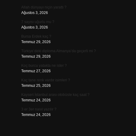
Allah dünyayı niçin yarattı ?
Ağustos 3, 2026
7 sayısı uğurlu mu ?
Ağustos 3, 2026
Bursa Erdek kaç ?
Temmuz 29, 2026
Türkiye’deki diploma Almanya’da geçerli mi ?
Temmuz 29, 2026
Koç burcu yatakta ne ister ?
Temmuz 27, 2026
Kaç tane renk vardır isimleri ?
Temmuz 25, 2026
Kayseri İstanbul arası otobüsle kaç saat ?
Temmuz 24, 2026
3 er 3er nasıl yazılır ?
Temmuz 24, 2026