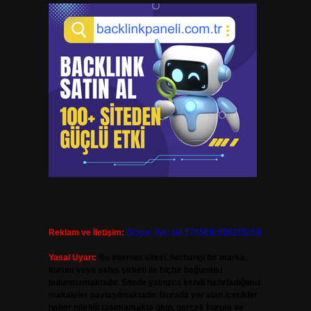
Reklam ve İletişim:
Skype: live:.cid.575569c608265c69
Yasal Uyarı:
Bu internet sitesi, herhangi bir marka,
kurum veya şahıs şirketi ile hiçbir bağlantısı
bulunmamaktadır. Sitede yalnızca kendi hazırladığımız
makaleler paylaşılmaktadır. Burada yer alan içerikler
haber niteliği taşımamakta olup, gerçek kurum ve