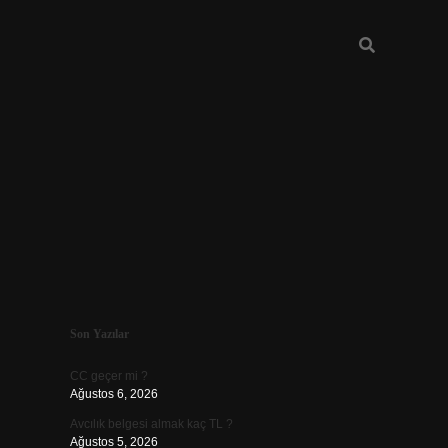
Sidebar
Son Yazılar
ilbet
CC geçer mi ?
Ağustos 6, 2026
Avcılık belgesi almak kaç TL ?
Ağustos 5, 2026