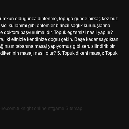
a mümkün olduğunca dinlenme, topuğa günde birkaç kez buz
ci kullanımı gibi önlemler birincil sağlık kuruluşlarına
se doktora başvurulmalıdır. Topuk egzersizi nasıl yapılır?
a, iki elinizle kendinize doğru çekin. Beşe kadar saydıktan
ınızın tabanına masaj yapıyormuş gibi sert, silindirik bir
 dikeninin masajı nasıl olur? 5. Topuk dikeni masajı: Topuk
…
oire.com.tr
knight online
nttgame
Sitemap