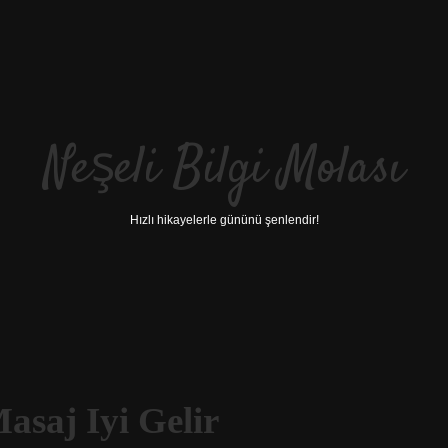
Neşeli Bilgi Molası
Hızlı hikayelerle gününü şenlendir!
asaj Iyi Gelir