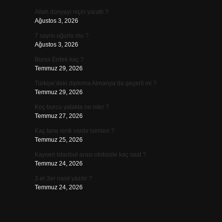
Allah dünyayı niçin yarattı ?
Ağustos 3, 2026
7 sayısı uğurlu mu ?
Ağustos 3, 2026
Bursa Erdek kaç ?
Temmuz 29, 2026
Türkiye’deki diploma Almanya’da geçerli mi ?
Temmuz 29, 2026
Koç burcu yatakta ne ister ?
Temmuz 27, 2026
Kaç tane renk vardır isimleri ?
Temmuz 25, 2026
Kayseri İstanbul arası otobüsle kaç saat ?
Temmuz 24, 2026
3 er 3er nasıl yazılır ?
Temmuz 24, 2026