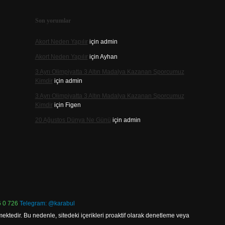
Son yorumlar
Akort Neden Yapılır
için
admin
Akort Neden Yapılır
için
Ayhan
3 Ayrı Olimpiyatta 3 Altın Madalya Kazanan Sporcumuz
Kimdir
için
admin
3 Ayrı Olimpiyatta 3 Altın Madalya Kazanan Sporcumuz
Kimdir
için
Figen
20 Ağustos Dünya Ne Günü
için
admin
 0 726
Telegram: @karabul
ektedir. Bu nedenle, sitedeki içerikleri proaktif olarak denetleme veya