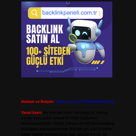
Reklam ve İletişim:
Skype: live:.cid.575569c608265c69
Yasal Uyarı:
Bu internet sitesi, herhangi bir marka,
kurum veya şahıs şirketi ile hiçbir bağlantısı
bulunmamaktadır. Sitede yalnızca kendi hazırladığımız
makaleler paylaşılmaktadır. Burada yer alan içerikler
haber niteliği taşımamakta olup, gerçek kurum ve