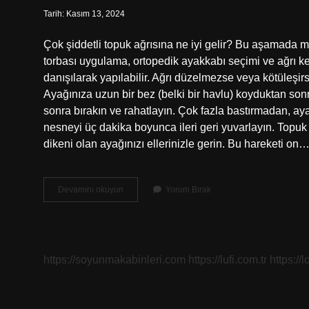
Tarih: Kasım 13, 2024
Çok şiddetli topuk ağrısına ne iyi gelir? Bu aşamad
torbası uygulama, ortopedik ayakkabı seçimi ve ağrı kesi
danışılarak yapılabilir. Ağrı düzelmezse veya kötüleşir
Ayağınıza uzun bir bez (belki bir havlu) koyduktan sonr
sonra bırakın ve rahatlayın. Çok fazla bastırmadan, ayağ
nesneyi üç dakika boyunca ileri geri yuvarlayın. Topuk
dikeni olan ayağınızı ellerinizle gerin. Bu hareketi on
Topuk
Devamını okuyun
Yorum Bırak
Ağrısına
Hangi
Masaj
Iyi
Gelir
https://soyunmakabinleri.com
https://lufi.com.tr
https://l