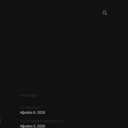
Sidebar
Son Yazılar
ilbet
CC geçer mi ?
Ağustos 6, 2026
i
Avcılık belgesi almak kaç TL ?
Ağustos 5, 2026