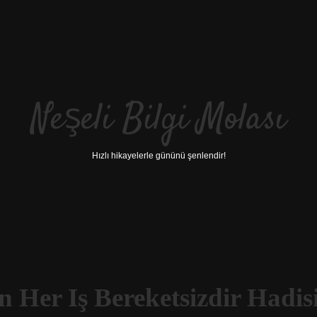
Neşeli Bilgi Molası
Hızlı hikayelerle gününü şenlendir!
 Her Iş Bereketsizdir Hadis