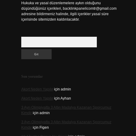
Hukuka ve yasal düzenlemelere aykırı olduğunu
düşündüğünüz içerikleri,
backlinkpanelicomtr@gmail.com
adresine bildirmeniz halinde, ilgili içerikler yasal süre
içerisinde sitemizden kaldırılacaktır.
Arama
Son yorumlar
Akort Neden Yapılır
için
admin
Akort Neden Yapılır
için
Ayhan
3 Ayrı Olimpiyatta 3 Altın Madalya Kazanan Sporcumuz
Kimdir
için
admin
3 Ayrı Olimpiyatta 3 Altın Madalya Kazanan Sporcumuz
Kimdir
için
Figen