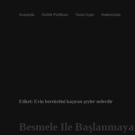
Anasayfa
Gizlilik Politikası
Yasal Uyarı
Hakkımızda
Etiket:
Evin bereketini kaçıran şeyler nelerdir
Besmele Ile Başlanmayan