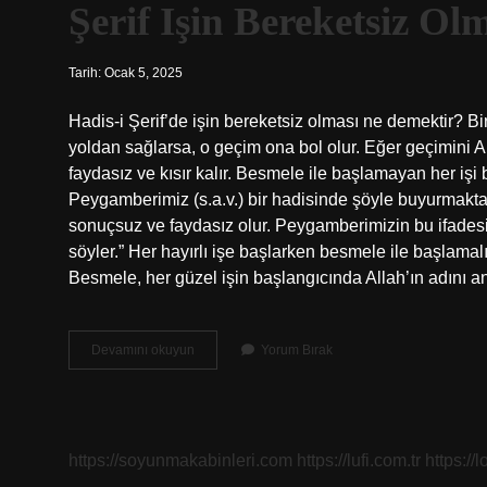
Şerif Işin Bereketsiz O
Tarih: Ocak 5, 2025
Hadis-i Şerif’de işin bereketsiz olması ne demektir? Bir
yoldan sağlarsa, o geçim ona bol olur. Eğer geçimini A
faydasız ve kısır kalır. Besmele ile başlamayan her işi 
Peygamberimiz (s.a.v.) bir hadisinde şöyle buyurmakta
sonuçsuz ve faydasız olur. Peygamberimizin bu ifadesi
söyler.” Her hayırlı işe başlarken besmele ile başlama
Besmele, her güzel işin başlangıcında Allah’ın adını
Besmele
Devamını okuyun
Yorum Bırak
Ile
Başlanmayan
Her
Iş
Bereketsizdir
https://soyunmakabinleri.com
https://lufi.com.tr
https://l
Hadisi
Şerif