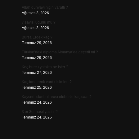
Allah dünyayı niçin yarattı ?
Ağustos 3, 2026
7 sayısı uğurlu mu ?
Ağustos 3, 2026
Bursa Erdek kaç ?
Temmuz 29, 2026
Türkiye’deki diploma Almanya’da geçerli mi ?
Temmuz 29, 2026
Koç burcu yatakta ne ister ?
Temmuz 27, 2026
Kaç tane renk vardır isimleri ?
Temmuz 25, 2026
Kayseri İstanbul arası otobüsle kaç saat ?
Temmuz 24, 2026
3 er 3er nasıl yazılır ?
Temmuz 24, 2026