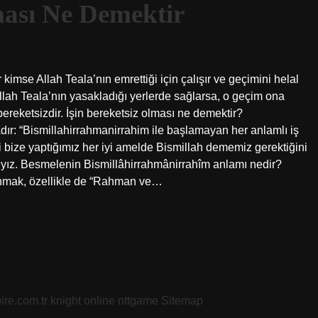
lması Ne Demektir
 kimse Allah Teala’nın emrettiği için çalışır ve geçimini helal
llah Teala’nın yasakladığı yerlerde sağlarsa, o geçim ona
bereketsizdir. İşin bereketsiz olması ne demektir?
dır: “Bismillahirrahmanirrahim ile başlamayan her anlamlı iş
 bize yaptığımız her iyi amelde Bismillah dememiz gerektiğini
lıyız. Besmelenin Bismillâhirrahmânirrahîm anlamı nedir?
 anmak, özellikle de “Rahman ve…
oire.com.tr
knight online
nttgame
Sitemap