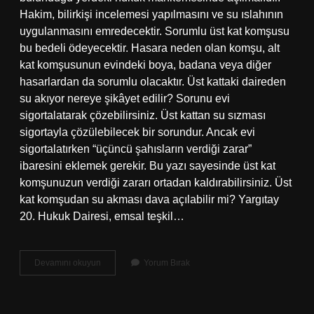
Hakim, bilirkişi incelemesi yapılmasını ve su ıslahının
uygulanmasını emredecektir. Sorumlu üst kat komşusu
bu bedeli ödeyecektir. Hasara neden olan komşu, alt
kat komşusunun evindeki boya, badana veya diğer
hasarlardan da sorumlu olacaktır. Üst kattaki daireden
su akıyor nereye şikâyet edilir? Sorunu evi
sigortalatarak çözebilirsiniz. Üst kattan su sızması
sigortayla çözülebilecek bir sorundur. Ancak evi
sigortalatırken “üçüncü şahısların verdiği zarar”
ibaresini eklemek gerekir. Bu yazı sayesinde üst kat
komşunuzun verdiği zararı ortadan kaldırabilirsiniz. Üst
kat komşudan su akması dava açılabilir mi? Yargıtay
20. Hukuk Dairesi, emsal teşkil…
Üst
Devamını okuyun
Yorum Bırak
Kattan
Evime
Su
Akıyor