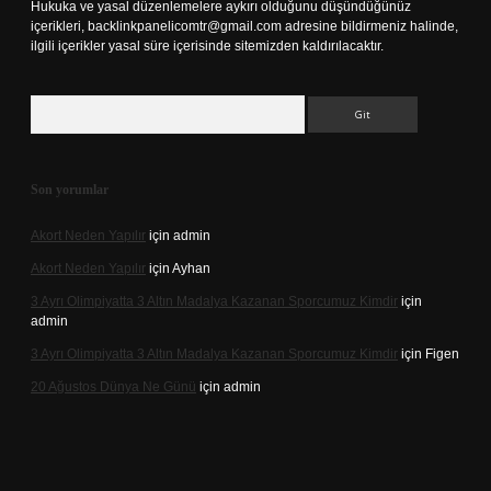
Hukuka ve yasal düzenlemelere aykırı olduğunu düşündüğünüz
içerikleri,
backlinkpanelicomtr@gmail.com
adresine bildirmeniz halinde,
ilgili içerikler yasal süre içerisinde sitemizden kaldırılacaktır.
Arama
Son yorumlar
Akort Neden Yapılır
için
admin
Akort Neden Yapılır
için
Ayhan
3 Ayrı Olimpiyatta 3 Altın Madalya Kazanan Sporcumuz Kimdir
için
admin
3 Ayrı Olimpiyatta 3 Altın Madalya Kazanan Sporcumuz Kimdir
için
Figen
20 Ağustos Dünya Ne Günü
için
admin