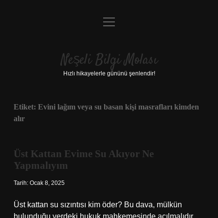
menüyü
Anasayfa
aç
Gizlilik Politikası
Neşeli Bilgi Molası
Yasal Uyarı
Hızlı hikayelerle gününü şenlendir!
Hakkımızda
Etiket:
Evini lağım veya su basan kişi masrafları kimden
alır
Üst Kattan Evime Su Akıyor Ne
Yapmalıyım
Tarih: Ocak 8, 2025
Üst kattan su sızıntısı kim öder? Bu dava, mülkün
bulunduğu yerdeki hukuk mahkemesinde açılmalıdır.