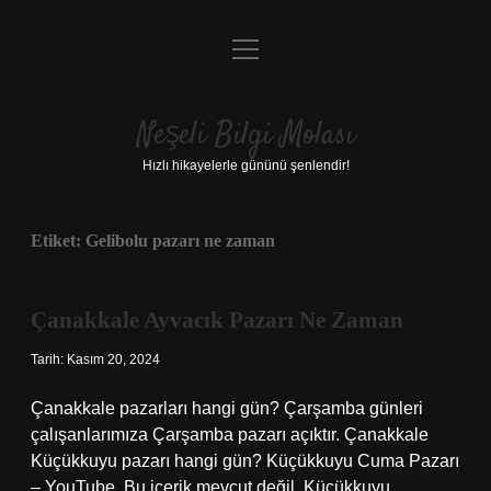
menüyü
Anasayfa
aç
Gizlilik Politikası
Neşeli Bilgi Molası
Yasal Uyarı
Hızlı hikayelerle gününü şenlendir!
Hakkımızda
Etiket:
Gelibolu pazarı ne zaman
Çanakkale Ayvacık Pazarı Ne Zaman
Tarih: Kasım 20, 2024
Çanakkale pazarları hangi gün? Çarşamba günleri
çalışanlarımıza Çarşamba pazarı açıktır. Çanakkale
Küçükkuyu pazarı hangi gün? Küçükkuyu Cuma Pazarı
– YouTube. Bu içerik mevcut değil. Küçükkuyu