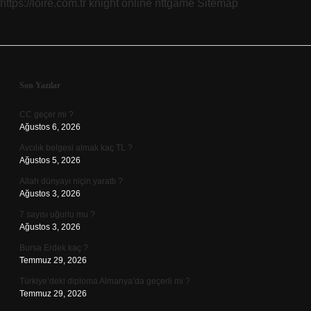
https://loire.com.tr
knight online
nttgame
Sitemap
Sidebar
Son Yazılar
CC geçer mi ?
Ağustos 6, 2026
Avcılık belgesi almak kaç TL ?
Ağustos 5, 2026
Allah dünyayı niçin yarattı ?
Ağustos 3, 2026
7 sayısı uğurlu mu ?
Ağustos 3, 2026
Bursa Erdek kaç ?
Temmuz 29, 2026
Türkiye’deki diploma Almanya’da geçerli mi ?
Temmuz 29, 2026