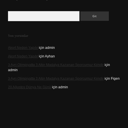
Arama
Son yorumlar
Akort Neden Yapılır
için
admin
Akort Neden Yapılır
için
Ayhan
3 Ayrı Olimpiyatta 3 Altın Madalya Kazanan Sporcumuz Kimdir
için
admin
3 Ayrı Olimpiyatta 3 Altın Madalya Kazanan Sporcumuz Kimdir
için
Figen
20 Ağustos Dünya Ne Günü
için
admin