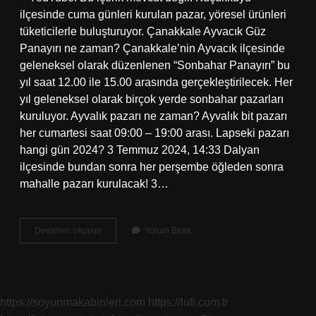
ilçesinde cuma günleri kurulan pazar, yöresel ürünleri
tüketicilerle buluşturuyor. Çanakkale Ayvacık Güz
Panayırı ne zaman? Çanakkale’nin Ayvacık ilçesinde
geleneksel olarak düzenlenen “Sonbahar Panayırı” bu
yıl saat 12.00 ile 15.00 arasında gerçekleştirilecek. Her
yıl geleneksel olarak birçok yerde sonbahar pazarları
kuruluyor. Ayvalık pazarı ne zaman? Ayvalık bit pazarı
her cumartesi saat 09:00 – 19:00 arası. Lapseki pazarı
hangi gün 2024? 3 Temmuz 2024, 14:33 Dalyan
ilçesinde bundan sonra her perşembe öğleden sonra
mahalle pazarı kurulacak! 3…
Çanakkale
Devamını okuyun
Yorum Bırak
Ayvacık
Pazarı
Ne
Zaman
https://soyunmakabinleri.com
https://lufi.com.tr