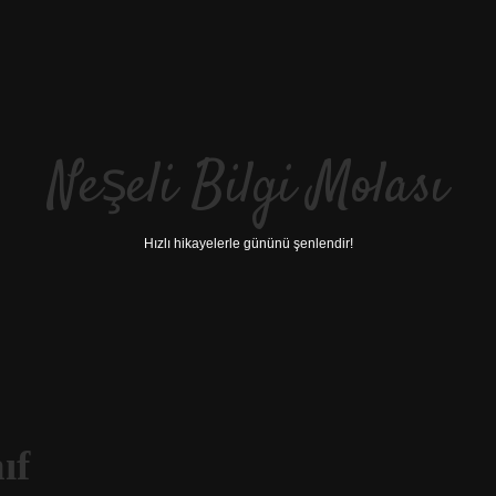
Neşeli Bilgi Molası
Hızlı hikayelerle gününü şenlendir!
ıf