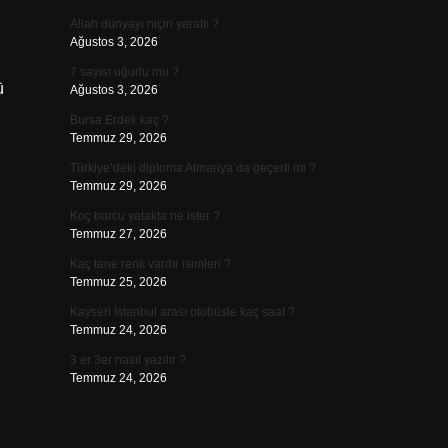
Allah dünyayı niçin yarattı ?
Ağustos 3, 2026
7 sayısı uğurlu mu ?
ü
Ağustos 3, 2026
Bursa Erdek kaç ?
Temmuz 29, 2026
Türkiye’deki diploma Almanya’da geçerli mi ?
Temmuz 29, 2026
Koç burcu yatakta ne ister ?
Temmuz 27, 2026
Kaç tane renk vardır isimleri ?
Temmuz 25, 2026
Kayseri İstanbul arası otobüsle kaç saat ?
Temmuz 24, 2026
3 er 3er nasıl yazılır ?
Temmuz 24, 2026