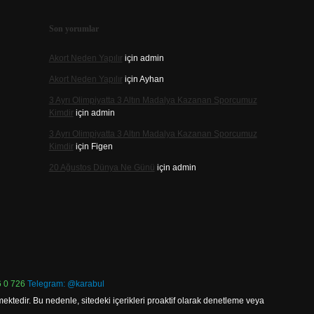
Son yorumlar
Akort Neden Yapılır
için
admin
Akort Neden Yapılır
için
Ayhan
3 Ayrı Olimpiyatta 3 Altın Madalya Kazanan Sporcumuz
Kimdir
için
admin
3 Ayrı Olimpiyatta 3 Altın Madalya Kazanan Sporcumuz
Kimdir
için
Figen
20 Ağustos Dünya Ne Günü
için
admin
 0 726
Telegram: @karabul
ektedir. Bu nedenle, sitedeki içerikleri proaktif olarak denetleme veya