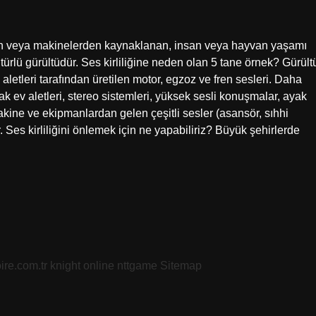
hayvan veya makinelerden kaynaklanan, insan veya hayvan yaşamı
ürlü gürültüdür. Ses kirliliğine neden olan 5 tane örnek? Gürült
v aletleri tarafından üretilen motor, egzoz ve fren sesleri. Daha
ak ev aletleri, stereo sistemleri, yüksek sesli konuşmalar, ayak
 makine ve ekipmanlardan gelen çeşitli sesler (asansör, sıhhi
ir. Ses kirliliğini önlemek için ne yapabiliriz? Büyük şehirlerde
oire.com.tr
knight online
nttgame
Sitemap