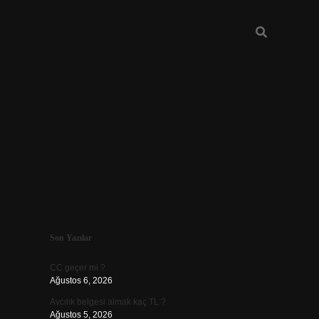
Sidebar
Son Yazılar
ilbet
CC geçer mi ?
Ağustos 6, 2026
Avcılık belgesi almak kaç TL ?
Ağustos 5, 2026