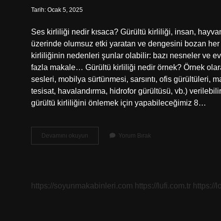
Tarih: Ocak 5, 2025
Ses kirliliği nedir kısaca? Gürültü kirliliği, insan, 
üzerinde olumsuz etki yaratan ve dengesini bozan her t
kirliliğinin nedenleri şunlar olabilir: bazı nesneler ve e
fazla makale… Gürültü kirliliği nedir örnek? Örnek olar
sesleri, mobilya sürtünmesi, sarsıntı, ofis gürültüleri,
tesisat, havalandırma, hidrofor gürültüsü, vb.) verilebil
gürültü kirliliğini önlemek için yapabileceğimiz 8…
Ses
Devamını okuyun
Yorum Bırak
Kirliliği
Nedir
10
Sınıf
https://soyunmakabinleri.com
https://lufi.com.tr
https://l