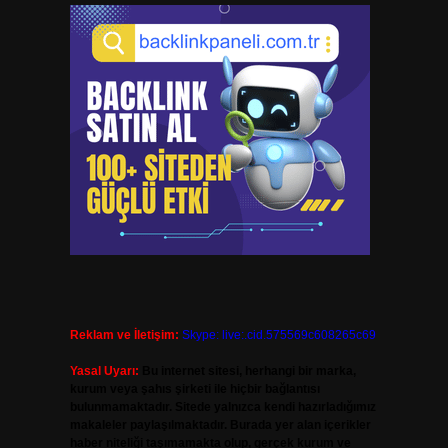
Reklam ve İletişim:
Skype: live:.cid.575569c608265c69
Yasal Uyarı:
Bu internet sitesi, herhangi bir marka,
kurum veya şahıs şirketi ile hiçbir bağlantısı
bulunmamaktadır. Sitede yalnızca kendi hazırladığımız
makaleler paylaşılmaktadır. Burada yer alan içerikler
haber niteliği taşımamakta olup, gerçek kurum ve