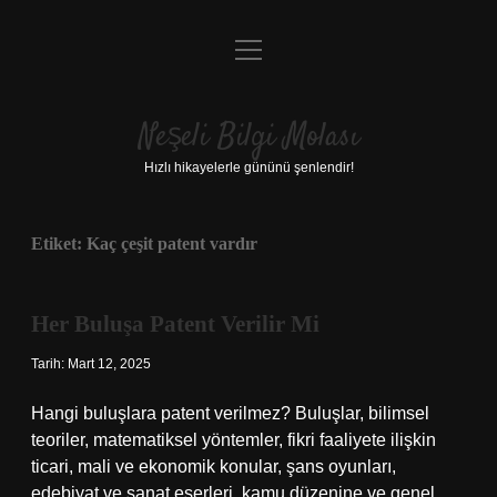
menüyü
Anasayfa
aç
Gizlilik Politikası
Neşeli Bilgi Molası
Yasal Uyarı
Hızlı hikayelerle gününü şenlendir!
Hakkımızda
Etiket:
Kaç çeşit patent vardır
Her Buluşa Patent Verilir Mi
Tarih: Mart 12, 2025
Hangi buluşlara patent verilmez? Buluşlar, bilimsel
teoriler, matematiksel yöntemler, fikri faaliyete ilişkin
ticari, mali ve ekonomik konular, şans oyunları,
edebiyat ve sanat eserleri, kamu düzenine ve genel