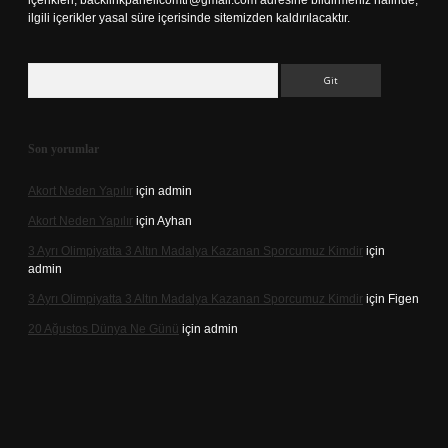
içerikleri,
backlinkpanelicomtr@gmail.com
adresine bildirmeniz halinde,
ilgili içerikler yasal süre içerisinde sitemizden kaldırılacaktır.
Arama
Son yorumlar
Akort Neden Yapılır
için
admin
Akort Neden Yapılır
için
Ayhan
3 Ayrı Olimpiyatta 3 Altın Madalya Kazanan Sporcumuz Kimdir
için
admin
3 Ayrı Olimpiyatta 3 Altın Madalya Kazanan Sporcumuz Kimdir
için
Figen
20 Ağustos Dünya Ne Günü
için
admin