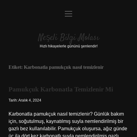
menüyü
Anasayfa
aç
Gizlilik Politikası
Neşeli Bilgi Molası
Yasal Uyarı
Hızlı hikayelerle gününü şenlendir!
Hakkımızda
Etiket:
Karbonatla pamukçuk nasıl temizlenir
Pamukçuk Karbonatla Temizlenir Mi
Tarih: Aralık 4, 2024
Karbonatla pamukçuk nasıl temizlenir? Günlük bakım
için, soğutulmuş, kaynatılmış suyla nemlendirilmiş bir
gazlı bez kullanılabilir. Pamukçuk oluşursa, ağız günde
üç ila dört kez karbonatlı suyla nemlendirilmiş gazlı