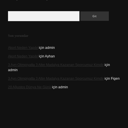
Arama
Son yorumlar
Akort Neden Yapılır
için
admin
Akort Neden Yapılır
için
Ayhan
3 Ayrı Olimpiyatta 3 Altın Madalya Kazanan Sporcumuz Kimdir
için
admin
3 Ayrı Olimpiyatta 3 Altın Madalya Kazanan Sporcumuz Kimdir
için
Figen
20 Ağustos Dünya Ne Günü
için
admin