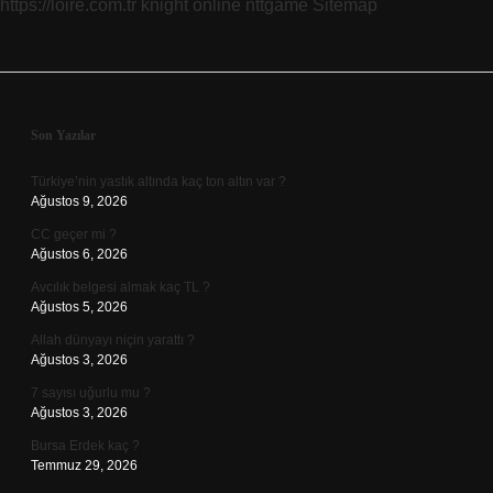
https://loire.com.tr
knight online
nttgame
Sitemap
Sidebar
Son Yazılar
Türkiye’nin yastık altında kaç ton altın var ?
Ağustos 9, 2026
CC geçer mi ?
Ağustos 6, 2026
Avcılık belgesi almak kaç TL ?
Ağustos 5, 2026
Allah dünyayı niçin yarattı ?
Ağustos 3, 2026
7 sayısı uğurlu mu ?
Ağustos 3, 2026
Bursa Erdek kaç ?
Temmuz 29, 2026