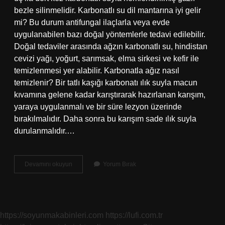
bezle silinmelidir. Karbonatlı su dil mantarına iyi gelir
mi? Bu durum antifungal ilaçlarla veya evde
uygulanabilen bazı doğal yöntemlerle tedavi edilebilir.
Doğal tedaviler arasında ağzın karbonatlı su, hindistan
cevizi yağı, yoğurt, sarımsak, elma sirkesi ve kefir ile
temizlenmesi yer alabilir. Karbonatla ağız nasıl
temizlenir? Bir tatlı kaşığı karbonatı ılık suyla macun
kıvamına gelene kadar karıştırarak hazırlanan karışım,
yaraya uygulanmalı ve bir süre lezyon üzerinde
bırakılmalıdır. Daha sonra bu karışım sade ılık suyla
durulanmalıdır.…
Pamukçuk
Devamını okuyun
Yorum Bırak
Karbonatla
Temizlenir
Mi
https://soyunmakabinleri.com
https://lufi.com.tr