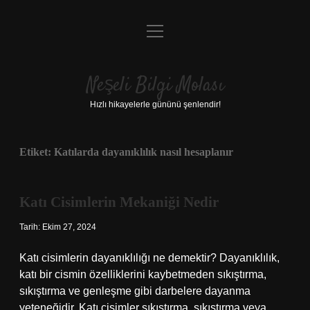
menüyü
Anasayfa
aç
Gizlilik Politikası
Neşeli Bilgi Molası
Yasal Uyarı
Hızlı hikayelerle gününü şenlendir!
Hakkımızda
Etiket:
Katılarda dayanıklılık nasıl hesaplanır
Katı Cisimlerin Mekaniği Nedir
Tarih: Ekim 27, 2024
Katı cisimlerin dayanıklılığı ne demektir? Dayanıklılık,
katı bir cismin özelliklerini kaybetmeden sıkıştırma,
sıkıştırma ve genleşme gibi darbelere dayanma
yeteneğidir. Katı cisimler sıkıştırma, sıkıştırma veya