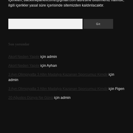
içerikleri,
backlinkpanelicomtr@gmail.com
adresine bildirmeniz halinde,
ilgili içerikler yasal süre içerisinde sitemizden kaldırılacaktır.
Arama
Son yorumlar
Akort Neden Yapılır
için
admin
Akort Neden Yapılır
için
Ayhan
3 Ayrı Olimpiyatta 3 Altın Madalya Kazanan Sporcumuz Kimdir
için
admin
3 Ayrı Olimpiyatta 3 Altın Madalya Kazanan Sporcumuz Kimdir
için
Figen
20 Ağustos Dünya Ne Günü
için
admin