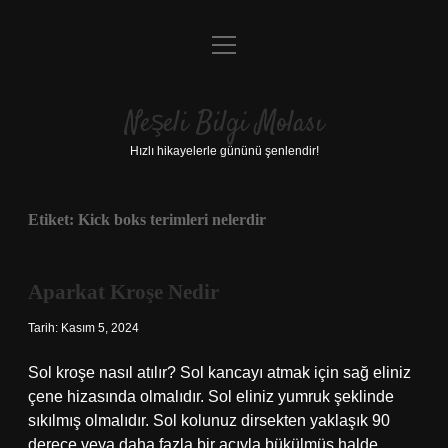
menüyü
Anasayfa
aç
Gizlilik Politikası
Neşeli Bilgi Molası
Yasal Uyarı
Hızlı hikayelerle gününü şenlendir!
Hakkımızda
Etiket:
Kick boks terimleri nelerdir
Aparkat Kroşe Nedir
Tarih: Kasım 5, 2024
Sol kroşe nasıl atılır? Sol kancayı atmak için sağ eliniz
çene hizasında olmalıdır. Sol eliniz yumruk şeklinde
sıkılmış olmalıdır. Sol kolunuz dirsekten yaklaşık 90
derece veya daha fazla bir açıyla bükülmüş halde