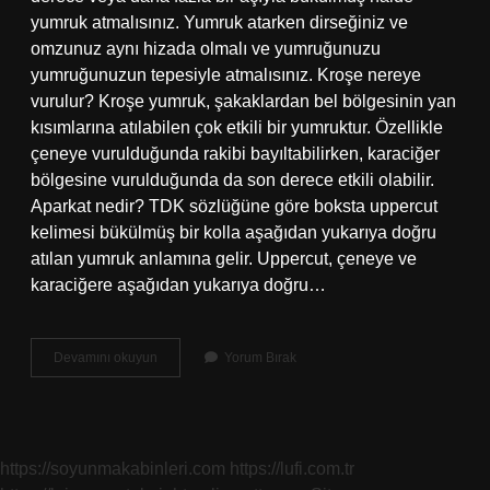
yumruk atmalısınız. Yumruk atarken dirseğiniz ve
omzunuz aynı hizada olmalı ve yumruğunuzu
yumruğunuzun tepesiyle atmalısınız. Kroşe nereye
vurulur? Kroşe yumruk, şakaklardan bel bölgesinin yan
kısımlarına atılabilen çok etkili bir yumruktur. Özellikle
çeneye vurulduğunda rakibi bayıltabilirken, karaciğer
bölgesine vurulduğunda da son derece etkili olabilir.
Aparkat nedir? TDK sözlüğüne göre boksta uppercut
kelimesi bükülmüş bir kolla aşağıdan yukarıya doğru
atılan yumruk anlamına gelir. Uppercut, çeneye ve
karaciğere aşağıdan yukarıya doğru…
Aparkat
Devamını okuyun
Yorum Bırak
Kroşe
Nedir
https://soyunmakabinleri.com
https://lufi.com.tr