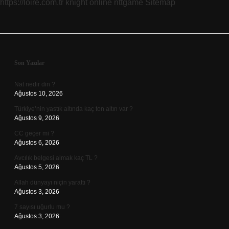
https://loire.com.tr
knight online
nttgame
Sitemap
Sidebar
Son Yazılar
Nat nedir din ?
Ağustos 10, 2026
Türkiye’nin yastık altında kaç ton altın var ?
Ağustos 9, 2026
CC geçer mi ?
Ağustos 6, 2026
Avcılık belgesi almak kaç TL ?
Ağustos 5, 2026
Allah dünyayı niçin yarattı ?
Ağustos 3, 2026
7 sayısı uğurlu mu ?
Ağustos 3, 2026