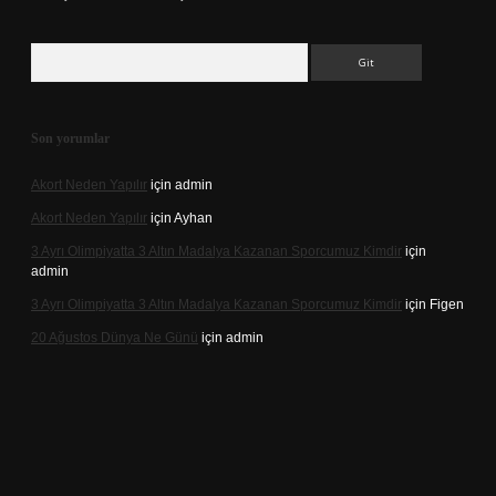
Arama
Son yorumlar
Akort Neden Yapılır
için
admin
Akort Neden Yapılır
için
Ayhan
3 Ayrı Olimpiyatta 3 Altın Madalya Kazanan Sporcumuz Kimdir
için
admin
3 Ayrı Olimpiyatta 3 Altın Madalya Kazanan Sporcumuz Kimdir
için
Figen
20 Ağustos Dünya Ne Günü
için
admin