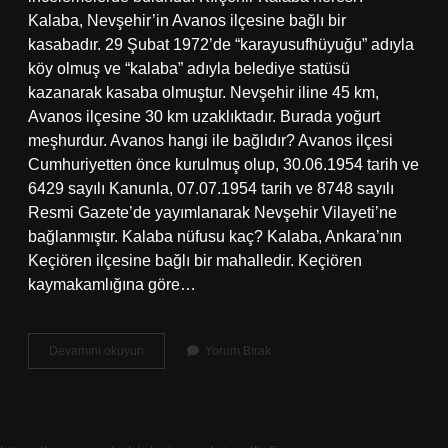
Kalaba, Nevşehir’in Avanos ilçesine bağlı bir
kasabadır. 29 Şubat 1972’de “karayusufhüyuğu” adıyla
köy olmuş ve “kalaba” adıyla belediye statüsü
kazanarak kasaba olmuştur. Nevşehir iline 45 km,
Avanos ilçesine 30 km uzaklıktadır. Burada yoğurt
meşhurdur. Avanos hangi ile bağlıdır? Avanos ilçesi
Cumhuriyetten önce kurulmuş olup, 30.06.1954 tarih ve
6429 sayılı Kanunla, 07.07.1954 tarih ve 8748 sayılı
Resmi Gazete’de yayımlanarak Nevşehir Vilayeti’ne
bağlanmıştır. Kalaba nüfusu kaç? Kalaba, Ankara’nın
Keçiören ilçesine bağlı bir mahalledir. Keçiören
kaymakamlığına göre…
Kalaba
Devamını okuyun
Yorum Bırak
Ilçesi
Hangi
Ile
Bağlı