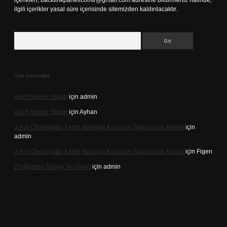
içerikleri,
backlinkpanelicomtr@gmail.com
adresine bildirmeniz halinde,
ilgili içerikler yasal süre içerisinde sitemizden kaldırılacaktır.
Arama
Son yorumlar
Akort Neden Yapılır
için
admin
Akort Neden Yapılır
için
Ayhan
3 Ayrı Olimpiyatta 3 Altın Madalya Kazanan Sporcumuz Kimdir
için
admin
3 Ayrı Olimpiyatta 3 Altın Madalya Kazanan Sporcumuz Kimdir
için
Figen
20 Ağustos Dünya Ne Günü
için
admin