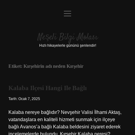
menüyü
Anasayfa
aç
Gizlilik Politikası
Neşeli Bilgi Molası
Yasal Uyarı
Hızlı hikayelerle gününü şenlendir!
Hakkımızda
Etiket:
Kırşehirin adı neden Kırşehir
Kalaba Ilçesi Hangi Ile Bağlı
Tarih: Ocak 7, 2025
Kalaba nereye bağlıdır? Nevşehir Valisi İlhami Aktaş,
vatandaşlara en kaliteli hizmeti sunmak için ilçeye
bağlı Avanos’a bağlı Kalaba beldesini ziyaret ederek
incelemelerde bulundu. Kırşehir Kalaba neresi?