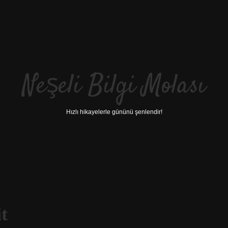
Neşeli Bilgi Molası
Hızlı hikayelerle gününü şenlendir!
t