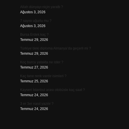
Allah dünyayı niçin yarattı ?
Ağustos 3, 2026
7 sayısı uğurlu mu ?
Ağustos 3, 2026
Bursa Erdek kaç ?
Temmuz 29, 2026
Türkiye’deki diploma Almanya’da geçerli mi ?
Temmuz 29, 2026
Koç burcu yatakta ne ister ?
Temmuz 27, 2026
Kaç tane renk vardır isimleri ?
Temmuz 25, 2026
Kayseri İstanbul arası otobüsle kaç saat ?
Temmuz 24, 2026
3 er 3er nasıl yazılır ?
Temmuz 24, 2026