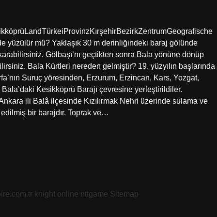
esikköprüLandTürkeiProvinzKırşehirBezirkZentrumGeografische
e yüzülür mü? Yaklaşık 30 m derinliğindeki baraj gölünde
 çıkarabilirsiniz. Gölbaşı’nı geçtikten sonra Bala yönüne dönüp
rsiniz. Bala Kürtleri nereden gelmiştir? 19. yüzyılın başlarında
urfa’nın Suruç yöresinden, Erzurum, Erzincan, Kars, Yozgat,
Bala’daki Kesikköprü Barajı çevresine yerleştirildiler.
Ankara ili Balâ ilçesinde Kızılırmak Nehri üzerinde sulama ve
 edilmiş bir barajdır. Toprak ve…
oire.com.tr
knight online
nttgame
Sitemap