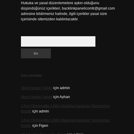
Hukuka ve yasal düzenlemelere aykırı olduğunu
düşündüğünüz içerikleri,
backlinkpanelicomtr@gmail.com
adresine bildirmeniz halinde, ilgili içerikler yasal süre
içerisinde sitemizden kaldırılacaktır.
Arama
Son yorumlar
Akort Neden Yapılır
için
admin
Akort Neden Yapılır
için
Ayhan
3 Ayrı Olimpiyatta 3 Altın Madalya Kazanan Sporcumuz
Kimdir
için
admin
3 Ayrı Olimpiyatta 3 Altın Madalya Kazanan Sporcumuz
Kimdir
için
Figen