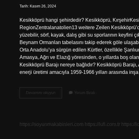
Tarih: Kasım 26, 2024
Kesikköprü hangi şehirdedir? Kesikköprü, KırşehirK
RegionZentralanatolien13 weitere Zeilen Kesikköprü’d
yüzebilir, sörf, kayak, dalış gibi su sporlarının keyfini
Beynam Ormanları tabelasını takip ederek göle ulaşabili
Orta Anadolu’ya sürgün edilen Kürtler, özellikle Şanlı
Amasya, Ağrı ve Elazığ yöresinden, o yıllarda boş olan 
Kesikköprü Barajı nereye bağlıdır? Kesikköprü Barajı, 
enerji üretimi amacıyla 1959-1966 yılları arasında inşa
Kesikköprü
Devamını okuyun
Yorum Bırak
Hangi
Ile
Ait
https://soyunmakabinleri.com
https://lufi.com.tr
https://l