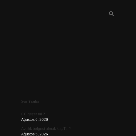
Sidebar
Son Yazılar
ilbet
CC geçer mi ?
Ağustos 6, 2026
Avcılık belgesi almak kaç TL ?
Ağustos 5, 2026