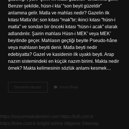
Benzer şekilde, hüsn-i kta’ “son beyit güzeldir”
anlamına gelir. Matla ve mahlas nedir? Gazelin ilk
kıtası Matla’dır; son kıtası “mak”tır; ikinci kıtası “hüsn-i
matla” ve sondan bir önceki kıtası “hüsn-i acak” olarak
adlandırılır. Şairin mahlası Hüsn-i MEK’ veya MEK’
beyitinde geçer. Mahlasın geçtiği beyite Pseudo-hâne
veya mahlasın beyiti denir. Matla beyti nedir
edebiyatta? Gazel ve kasidenin ilk uyaklı beyti. Arap
nazım sistemindeki en küçük nazım birimi. Makta nedir
örnek? Makta kelimesinin sözlük anlamı kesmek…
Matla
Devamını okuyun
Yorum Bırak
Ne
Demek
Edebiyat
https://soyunmakabinleri.com
https://lufi.com.tr
https://loire.com.tr
knight online
nttgame
Sitemap