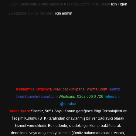
3 Ayrı Olimpiyatta 3 Altın Madalya Kazanan Sporcumuz Kimdir
için
Figen
20 Ağustos Dünya Ne Günü
için
admin
t
Reklam ve İletişim:
E-mail:
backlinkpaneli@gmail.com
Teams:
forumhizmeti@gmail.com
Whatsapp: 0262 606 0 726
Telegram:
@karabul
Yasal Uyarı:
Sitemiz, 5651 Sayılı Kanun gereğince Bilgi Teknolojileri ve
İletişim Kurumu (BTK) tarafından onaylanmış bir Yer Sağlayıcı olarak
hizmet vermektedir. Bu nedenle, sitedeki içerikleri proaktif olarak
denetleme veya araştırma yükümlülüğümüz bulunmamaktadır. Ancak,