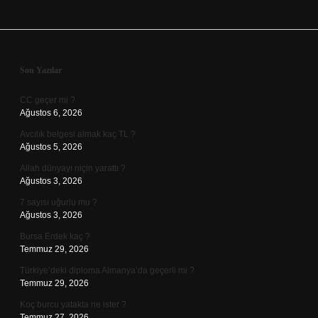
Sidebar
Son Yazılar
CC geçer mi ?
Ağustos 6, 2026
Avcılık belgesi almak kaç TL ?
Ağustos 5, 2026
Allah dünyayı niçin yarattı ?
Ağustos 3, 2026
7 sayısı uğurlu mu ?
Ağustos 3, 2026
Bursa Erdek kaç ?
Temmuz 29, 2026
Türkiye’deki diploma Almanya’da geçerli mi ?
Temmuz 29, 2026
Koç burcu yatakta ne ister ?
Temmuz 27, 2026