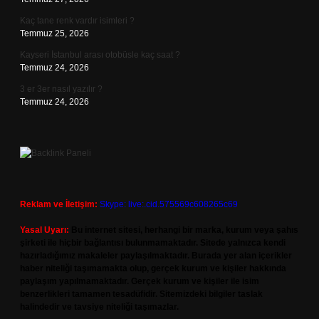
Kaç tane renk vardır isimleri ?
Temmuz 25, 2026
Kayseri İstanbul arası otobüsle kaç saat ?
Temmuz 24, 2026
3 er 3er nasıl yazılır ?
Temmuz 24, 2026
Reklam ve İletişim:
Skype: live:.cid.575569c608265c69
Yasal Uyarı:
Bu internet sitesi, herhangi bir marka, kurum veya şahıs
şirketi ile hiçbir bağlantısı bulunmamaktadır. Sitede yalnızca kendi
hazırladığımız makaleler paylaşılmaktadır. Burada yer alan içerikler
haber niteliği taşımamakta olup, gerçek kurum ve kişiler hakkında
paylaşım yapılmamaktadır. Gerçek kurum ve kişiler ile isim
benzerlikleri tamamen tesadüfidir. Sitemizdeki bilgiler taslak
halindedir ve tavsiye niteliği taşımazlar.