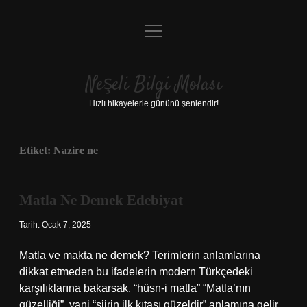
menüyü
Anasayfa
aç
Gizlilik Politikası
Neşeli Bilgi Molası
Yasal Uyarı
Hızlı hikayelerle gününü şenlendir!
Hakkımızda
Etiket:
Nazire ne
Matla Ne Demek Edebiyat
Tarih: Ocak 7, 2025
Matla ve makta ne demek? Terimlerin anlamlarına
dikkat etmeden bu ifadelerin modern Türkçedeki
karşılıklarına bakarsak, “hüsn-i matla” “Matla’nın
güzelliği”, yani “şiirin ilk kıtası güzeldir” anlamına gelir.