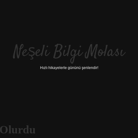
Neşeli Bilgi Molası
Hızlı hikayelerle gününü şenlendir!
 Olurdu