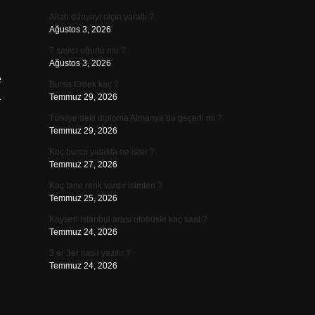
Allah dünyayı niçin yarattı ?
Ağustos 3, 2026
,
7 sayısı uğurlu mu ?
Ağustos 3, 2026
e
Bursa Erdek kaç ?
a
Temmuz 29, 2026
Türkiye’deki diploma Almanya’da geçerli mi ?
Temmuz 29, 2026
Koç burcu yatakta ne ister ?
Temmuz 27, 2026
Kaç tane renk vardır isimleri ?
Temmuz 25, 2026
Kayseri İstanbul arası otobüsle kaç saat ?
Temmuz 24, 2026
3 er 3er nasıl yazılır ?
Temmuz 24, 2026