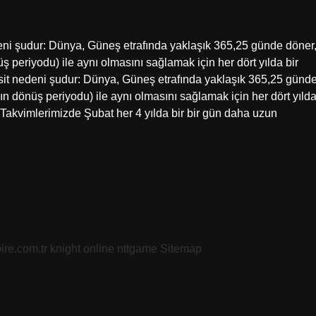
nedeni şudur: Dünya, Güneş etrafında yaklaşık 365,25 günde döner
üş periyodu) ile aynı olmasını sağlamak için her dört yılda bir
basit nedeni şudur: Dünya, Güneş etrafında yaklaşık 365,25 günd
nın dönüş periyodu) ile aynı olmasını sağlamak için her dört yıld
r? Takvimlerimizde Şubat her 4 yılda bir bir gün daha uzun
oire.com.tr
knight online
nttgame
Sitemap