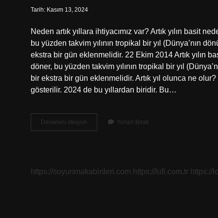
Tarih: Kasım 13, 2024
Neden artık yıllara ihtiyacımız var? Artık yılın basit 
bu yüzden takvim yılının tropikal bir yıl (Dünya’nın dön
ekstra bir gün eklenmelidir. 22 Ekim 2014 Artık yılın 
döner, bu yüzden takvim yılının tropikal bir yıl (Dünya’
bir ekstra bir gün eklenmelidir. Artık yıl olunca ne olu
gösterilir. 2024 de bu yıllardan biridir. Bu…
Artık
Devamını okuyun
Yorum Bırak
Yıl
Olmasaydı
Ne
Olurdu
https://soyunmakabinleri.com
https://lufi.com.tr
https://l