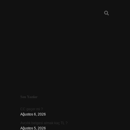
Sidebar
Son Yazılar
ilbet
CC geçer mi ?
Ağustos 6, 2026
Avcılık belgesi almak kaç TL ?
Ağustos 5, 2026