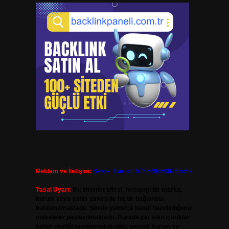
Reklam ve İletişim:
Skype: live:.cid.575569c608265c69
Yasal Uyarı:
Bu internet sitesi, herhangi bir marka,
kurum veya şahıs şirketi ile hiçbir bağlantısı
bulunmamaktadır. Sitede yalnızca kendi hazırladığımız
makaleler paylaşılmaktadır. Burada yer alan içerikler
haber niteliği taşımamakta olup, gerçek kurum ve