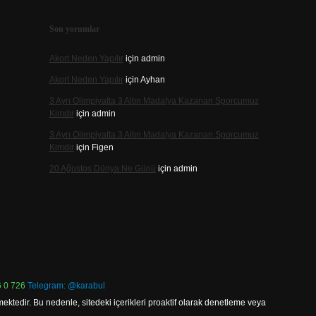
Son yorumlar
Akort Neden Yapılır
için
admin
Akort Neden Yapılır
için
Ayhan
3 Ayrı Olimpiyatta 3 Altın Madalya Kazanan Sporcumuz
Kimdir
için
admin
3 Ayrı Olimpiyatta 3 Altın Madalya Kazanan Sporcumuz
Kimdir
için
Figen
20 Ağustos Dünya Ne Günü
için
admin
 0 726
Telegram: @karabul
ektedir. Bu nedenle, sitedeki içerikleri proaktif olarak denetleme veya