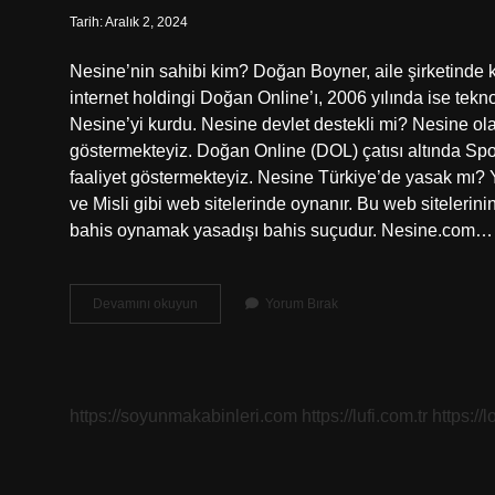
Tarih: Aralık 2, 2024
Nesine’nin sahibi kim? Doğan Boyner, aile şirketinde kı
internet holdingi Doğan Online’ı, 2006 yılında ise teknol
Nesine’yi kurdu. Nesine devlet destekli mi? Nesine ola
göstermekteyiz. Doğan Online (DOL) çatısı altında Spo
faaliyet göstermekteyiz. Nesine Türkiye’de yasak mı? Y
ve Misli gibi web sitelerinde oynanır. Bu web sitelerinin
bahis oynamak yasadışı bahis suçudur. Nesine.com…
Nesine
Devamını okuyun
Yorum Bırak
Com
Devletin
Mi
https://soyunmakabinleri.com
https://lufi.com.tr
https://l