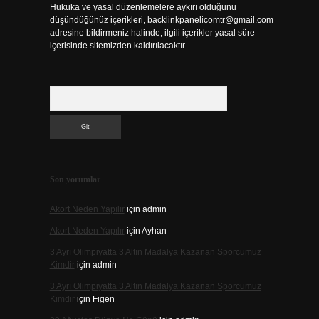
Hukuka ve yasal düzenlemelere aykırı olduğunu
düşündüğünüz içerikleri,
backlinkpanelicomtr@gmail.com
adresine bildirmeniz halinde, ilgili içerikler yasal süre
içerisinde sitemizden kaldırılacaktır.
Arama
Son yorumlar
Akort Neden Yapılır
için
admin
Akort Neden Yapılır
için
Ayhan
3 Ayrı Olimpiyatta 3 Altın Madalya Kazanan Sporcumuz
Kimdir
için
admin
3 Ayrı Olimpiyatta 3 Altın Madalya Kazanan Sporcumuz
Kimdir
için
Figen