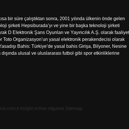
sa bir süre çalıştıktan sonra, 2001 yılında ülkenin önde gelen
oji şirketi Hepsiburada’yı ve yine bir başka teknoloji şirketi
rak D Elektronik Şans Oyunları ve Yayıncılık A.Ş. olarak faaliye
r Toto Organizasyon’un yasal elektronik perakendecisi olarak
asadışı Bahis: Türkiye’de yasal bahis Girişa, Bilyoner, Nesine
 dışında ulusal ve uluslararası futbol gibi spor etkinliklerine
oire.com.tr
knight online
nttgame
Sitemap