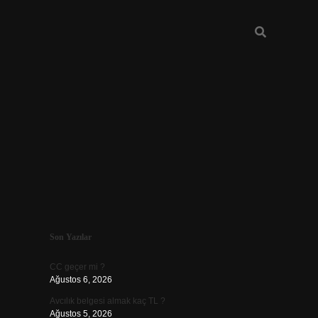
Sidebar
Son Yazılar
ilbet
CC geçer mi ?
Ağustos 6, 2026
Avcılık belgesi almak kaç TL ?
Ağustos 5, 2026