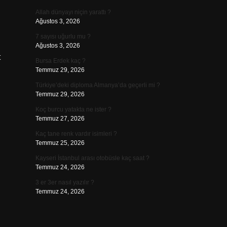
Allah dünyayı niçin yarattı ?
Ağustos 3, 2026
7 sayısı uğurlu mu ?
Ağustos 3, 2026
t
Bursa Erdek kaç ?
Temmuz 29, 2026
Türkiye’deki diploma Almanya’da geçerli mi ?
Temmuz 29, 2026
Koç burcu yatakta ne ister ?
Temmuz 27, 2026
Kaç tane renk vardır isimleri ?
Temmuz 25, 2026
Kayseri İstanbul arası otobüsle kaç saat ?
Temmuz 24, 2026
3 er 3er nasıl yazılır ?
Temmuz 24, 2026