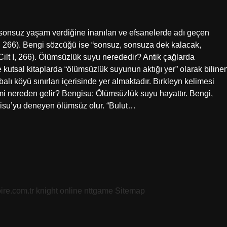
 sonsuz yaşam verdiğine inanılan ve efsanelerde adı geçen
I, 266). Bengi sözcüğü ise “sonsuz, sonsuza dek kalacak,
ilt I, 266). Ölümsüzlük suyu nerededir? Antik çağlarda
e kutsal kitaplarda “ölümsüzlük suyunun aktığı yer” olarak biline
alı köyü sınırları içerisinde yer almaktadır. Bırkleyn kelimesi
i nereden gelir? Bengisu; Ölümsüzlük suyu hayattır. Bengi,
gisu’yu deneyen ölümsüz olur. “Bulut…
oire.com.tr
knight online
nttgame
Sitemap