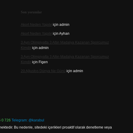
Son yorumlar
Akort Neden Yapılır
için
admin
Akort Neden Yapılır
için
Ayhan
3 Ayrı Olimpiyatta 3 Altın Madalya Kazanan Sporcumuz
Kimdir
için
admin
3 Ayrı Olimpiyatta 3 Altın Madalya Kazanan Sporcumuz
Kimdir
için
Figen
20 Ağustos Dünya Ne Günü
için
admin
 0 726
Telegram: @karabul
ektedir. Bu nedenle, sitedeki içerikleri proaktif olarak denetleme veya