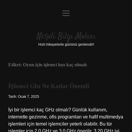
menüyü
Anasayfa
aç
Gizlilik Politikası
Neşeli Bilgi Molası
Yasal Uyarı
Hızlı hikayelerle gününü şenlendir!
Hakkımızda
Etiket:
Oyun için işlemci hızı kaç olmalı
İŞlemci Ghz Ne Kadar Önemli
Tarih: Ocak 7, 2025
İyi bir işlemci kaç GHz olmalı? Günlük kullanım,
internette gezinme, ofis programları ve hafif multimedya
işlemleri için temel işlemciler yeterli olabilir. Bu tür
işlemler için 2.0 GHz ve 3.0 GHz önerilir. 3.20 GHz iyi