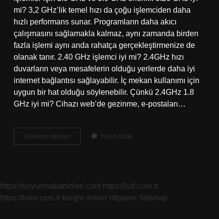
mi? 3,2 GHz’lik temel hızı da çoğu işlemciden daha
hızlı performans sunar. Programların daha akıcı
çalışmasını sağlamakla kalmaz, aynı zamanda birden
fazla işlemi aynı anda rahatça gerçekleştirmenize de
olanak tanır. 2.40 GHz işlemci iyi mi? 2.4GHz hızı
duvarların veya mesafelerin olduğu yerlerde daha iyi
internet bağlantısı sağlayabilir. İç mekan kullanımı için
uygun bir hat olduğu söylenebilir. Çünkü 2.4GHz 1.8
GHz iyi mi? Cihazı web’de gezinme, e-postaları…
İŞlemci
Devamını okuyun
Yorum Bırak
Ghz
Ne
Kadar
Önemli
https://soyunmakabinleri.com
https://lufi.com.tr
https://loire.com.tr
knight online
nttgame
Sitemap