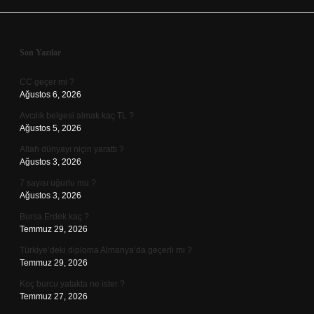
Sidebar
Son Yazılar
CC geçer mi ?
Ağustos 6, 2026
Avcılık belgesi almak kaç TL ?
Ağustos 5, 2026
Allah dünyayı niçin yarattı ?
Ağustos 3, 2026
7 sayısı uğurlu mu ?
Ağustos 3, 2026
Bursa Erdek kaç ?
Temmuz 29, 2026
Türkiye’deki diploma Almanya’da geçerli mi ?
Temmuz 29, 2026
Koç burcu yatakta ne ister ?
Temmuz 27, 2026