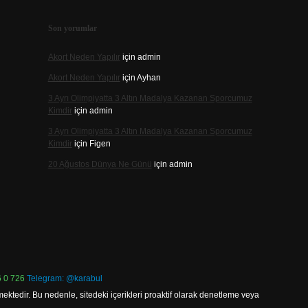
Son yorumlar
Akort Neden Yapılır
için
admin
Akort Neden Yapılır
için
Ayhan
3 Ayrı Olimpiyatta 3 Altın Madalya Kazanan Sporcumuz
Kimdir
için
admin
3 Ayrı Olimpiyatta 3 Altın Madalya Kazanan Sporcumuz
Kimdir
için
Figen
20 Ağustos Dünya Ne Günü
için
admin
 0 726
Telegram: @karabul
ektedir. Bu nedenle, sitedeki içerikleri proaktif olarak denetleme veya