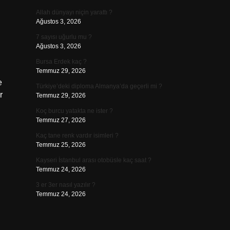
Allah dünyayı niçin yarattı ?
Ağustos 3, 2026
7 sayısı uğurlu mu ?
Ağustos 3, 2026
Bursa Erdek kaç ?
Temmuz 29, 2026
e
Türkiye’deki diploma Almanya’da geçerli mi ?
r
Temmuz 29, 2026
Koç burcu yatakta ne ister ?
Temmuz 27, 2026
Kaç tane renk vardır isimleri ?
Temmuz 25, 2026
Kayseri İstanbul arası otobüsle kaç saat ?
Temmuz 24, 2026
3 er 3er nasıl yazılır ?
Temmuz 24, 2026