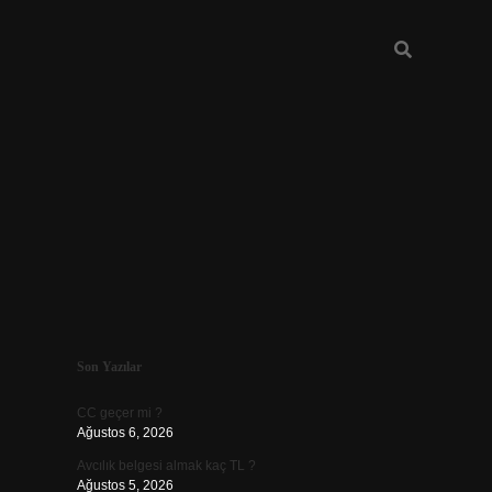
Sidebar
Son Yazılar
ilbet
CC geçer mi ?
Ağustos 6, 2026
Avcılık belgesi almak kaç TL ?
Ağustos 5, 2026