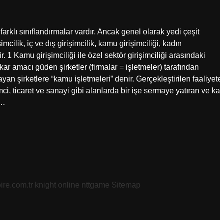
 farklı sınıflandırmalar vardır. Ancak genel olarak yedi çeşit
işimcilik, iç ve dış girişimcilik, kamu girişimciliği, kadın
dir. 1 Kamu girişimciliği ile özel sektör girişimciliği arasındaki
 kar amacı güden şirketler (firmalar = işletmeler) tarafından
an şirketlere “kamu işletmeleri” denir. Gerçekleştirilen faaliyet
imci, ticaret ve sanayi gibi alanlarda bir işe sermaye yatıran ve ka
e…
oire.com.tr
knight online
nttgame
Sitemap