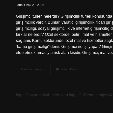
Tarih: Ocak 29, 2025
Girişimci türleri nelerdir? Girişimcilik türleri konusunda
girişimcilik vardır. Bunlar; yaratıcı girişimcilik, ticari gir
girişimciliği, sosyal girişimcilik ve internet girişimciliği
farklar nelerdir? Özel sektörde, belirli mal ve hizmetler
sağlanır. Kamu sektöründe, özel mal ve hizmetler sağlay
“kamu girişimciliği” denir. Girişimci ne işi yapar? Giriş
elde etmek amacıyla risk alan kişidir. Girişimci, mal v
Özel
Devamını okuyun
Yorum Bırak
Girişimci
Ne
Demek
https://soyunmakabinleri.com
https://lufi.com.tr
https://l