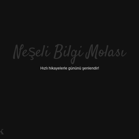
Neşeli Bilgi Molası
Hızlı hikayelerle gününü şenlendir!
k