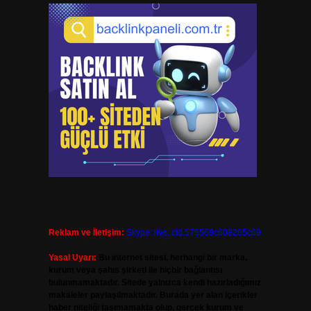
Reklam ve İletişim:
Skype: live:.cid.575569c608265c69
Yasal Uyarı:
Bu internet sitesi, herhangi bir marka,
kurum veya şahıs şirketi ile hiçbir bağlantısı
bulunmamaktadır. Sitede yalnızca kendi hazırladığımız
makaleler paylaşılmaktadır. Burada yer alan içerikler
haber niteliği taşımamakta olup, gerçek kurum ve