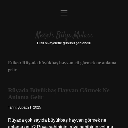
menüyü
Anasayfa
aç
Gizlilik Politikası
Neşeli Bilgi Molası
Yasal Uyarı
Hızlı hikayelerle gününü şenlendir!
Hakkımızda
Etiket:
Rüyada büyükbaş hayvan eti görmek ne anlama
gelir
Rüyada Büyükbaş Hayvan Görmek Ne
Anlama Gelir
Tarih: Şubat 21, 2025
Rüyada çok sayıda büyükbaş hayvan görmek ne
anlama gelir? Rüya sahibinin, rüya sahibinin yoluna