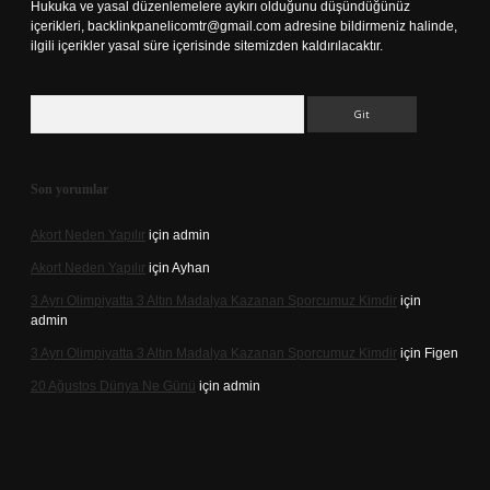
Hukuka ve yasal düzenlemelere aykırı olduğunu düşündüğünüz
içerikleri,
backlinkpanelicomtr@gmail.com
adresine bildirmeniz halinde,
ilgili içerikler yasal süre içerisinde sitemizden kaldırılacaktır.
Arama
Son yorumlar
Akort Neden Yapılır
için
admin
Akort Neden Yapılır
için
Ayhan
3 Ayrı Olimpiyatta 3 Altın Madalya Kazanan Sporcumuz Kimdir
için
admin
3 Ayrı Olimpiyatta 3 Altın Madalya Kazanan Sporcumuz Kimdir
için
Figen
20 Ağustos Dünya Ne Günü
için
admin