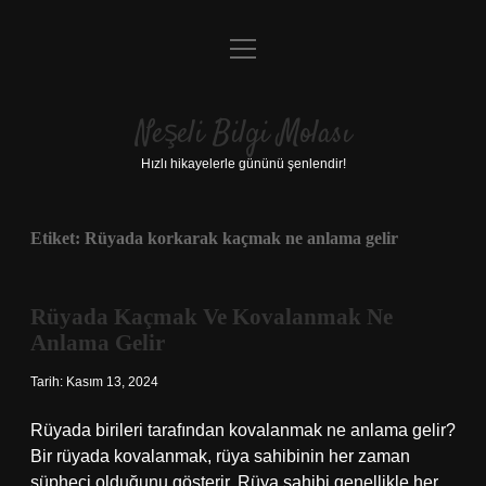
menüyü
Anasayfa
aç
Gizlilik Politikası
Neşeli Bilgi Molası
Yasal Uyarı
Hızlı hikayelerle gününü şenlendir!
Hakkımızda
Etiket:
Rüyada korkarak kaçmak ne anlama gelir
Rüyada Kaçmak Ve Kovalanmak Ne
Anlama Gelir
Tarih: Kasım 13, 2024
Rüyada birileri tarafından kovalanmak ne anlama gelir?
Bir rüyada kovalanmak, rüya sahibinin her zaman
şüpheci olduğunu gösterir. Rüya sahibi genellikle her