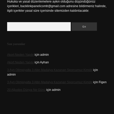
Hukuka ve yasal düzenlemelere aykırı olduğunu düşündüğünüz
içerikleri,
backlinkpanelicomtr@gmail.com
adresine bildirmeniz halinde,
ilgili içerikler yasal süre içerisinde sitemizden kaldırılacaktır.
Arama
Son yorumlar
Akort Neden Yapılır
için
admin
Akort Neden Yapılır
için
Ayhan
3 Ayrı Olimpiyatta 3 Altın Madalya Kazanan Sporcumuz Kimdir
için
admin
3 Ayrı Olimpiyatta 3 Altın Madalya Kazanan Sporcumuz Kimdir
için
Figen
20 Ağustos Dünya Ne Günü
için
admin