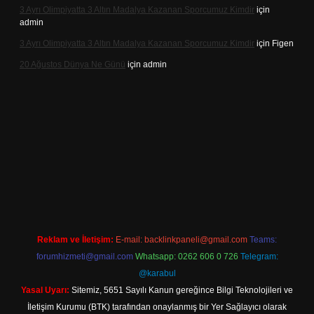
3 Ayrı Olimpiyatta 3 Altın Madalya Kazanan Sporcumuz Kimdir
için
admin
3 Ayrı Olimpiyatta 3 Altın Madalya Kazanan Sporcumuz Kimdir
için
Figen
20 Ağustos Dünya Ne Günü
için
admin
ilbet
Reklam ve İletişim:
E-mail:
backlinkpaneli@gmail.com
Teams:
forumhizmeti@gmail.com
Whatsapp: 0262 606 0 726
Telegram:
@karabul
Yasal Uyarı:
Sitemiz, 5651 Sayılı Kanun gereğince Bilgi Teknolojileri ve
İletişim Kurumu (BTK) tarafından onaylanmış bir Yer Sağlayıcı olarak