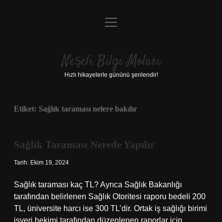
menüyü
Anasayfa
aç
Gizlilik Politikası
Neşeli Bilgi Molası
Yasal Uyarı
Hızlı hikayelerle gününü şenlendir!
Hakkımızda
Etiket:
Sağlık taraması nelere bakılır
Sağlık Taraması Nerede Yapılır
Tarih: Ekim 19, 2024
Sağlık taraması kaç TL? Ayrıca Sağlık Bakanlığı
tarafından belirlenen Sağlık Otoritesi raporu bedeli 200
TL, üniversite harcı ise 300 TL’dir. Ortak iş sağlığı birimi
işyeri hekimi tarafından düzenlenen raporlar için