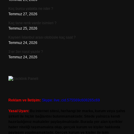
Koç burcu yatakta ne ister ?
Temmuz 27, 2026
Kaç tane renk vardır isimleri ?
Temmuz 25, 2026
Kayseri İstanbul arası otobüsle kaç saat ?
Temmuz 24, 2026
3 er 3er nasıl yazılır ?
Temmuz 24, 2026
Reklam ve İletişim:
Skype: live:.cid.575569c608265c69
Yasal Uyarı:
Bu internet sitesi, herhangi bir marka, kurum veya şahıs
şirketi ile hiçbir bağlantısı bulunmamaktadır. Sitede yalnızca kendi
hazırladığımız makaleler paylaşılmaktadır. Burada yer alan içerikler
haber niteliği taşımamakta olup, gerçek kurum ve kişiler hakkında
paylaşım yapılmamaktadır. Gerçek kurum ve kişiler ile isim