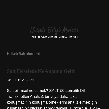
menüyü
Anasayfa
aç
Gizlilik Politikası
Neşeli Bilgi Molası
Yasal Uyarı
Hızlı hikayelerle gününü şenlendir!
Hakkımızda
Etiket:
Salt olgu nedir
Salt Felsefede Ne Anlama Gelir
Tarih: Ekim 21, 2024
Salt bilimsel ne demek? SALT (Sistematik Dil
Transkriptleri Analizi), bir veya daha fazla
konuşmacının konuşma örneklerini analiz etmek için
kullanılan bir bilgisayar programıdır. Türkçe SALT 2.6–