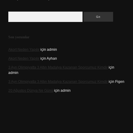
Arama
Son yorumlar
Akort Neden Yapılır
için
admin
Akort Neden Yapılır
için
Ayhan
3 Ayrı Olimpiyatta 3 Altın Madalya Kazanan Sporcumuz Kimdir
için
admin
3 Ayrı Olimpiyatta 3 Altın Madalya Kazanan Sporcumuz Kimdir
için
Figen
20 Ağustos Dünya Ne Günü
için
admin