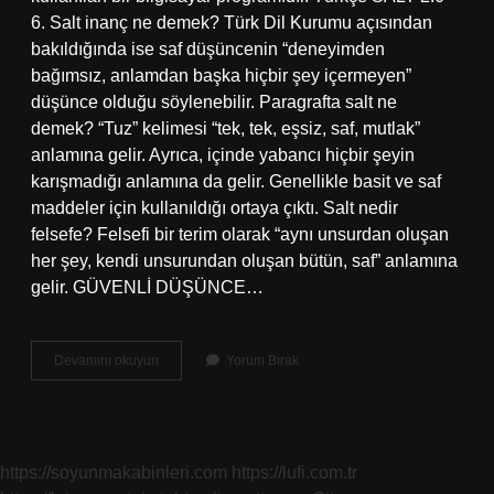
6. Salt inanç ne demek? Türk Dil Kurumu açısından
bakıldığında ise saf düşüncenin “deneyimden
bağımsız, anlamdan başka hiçbir şey içermeyen”
düşünce olduğu söylenebilir. Paragrafta salt ne
demek? “Tuz” kelimesi “tek, tek, eşsiz, saf, mutlak”
anlamına gelir. Ayrıca, içinde yabancı hiçbir şeyin
karışmadığı anlamına da gelir. Genellikle basit ve saf
maddeler için kullanıldığı ortaya çıktı. Salt nedir
felsefe? Felsefi bir terim olarak “aynı unsurdan oluşan
her şey, kendi unsurundan oluşan bütün, saf” anlamına
gelir. GÜVENLİ DÜŞÜNCE…
Salt
Devamını okuyun
Yorum Bırak
Felsefede
Ne
Anlama
Gelir
https://soyunmakabinleri.com
https://lufi.com.tr