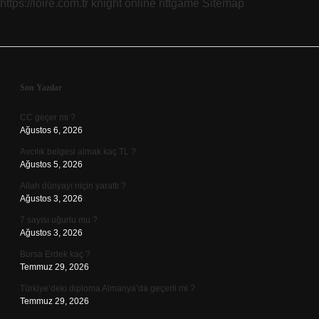
https://loire.com.tr
knight online
nttgame
Sitemap
Sidebar
Son Yazılar
CC geçer mi ?
Ağustos 6, 2026
Avcılık belgesi almak kaç TL ?
Ağustos 5, 2026
Allah dünyayı niçin yarattı ?
Ağustos 3, 2026
7 sayısı uğurlu mu ?
Ağustos 3, 2026
Bursa Erdek kaç ?
Temmuz 29, 2026
Türkiye’deki diploma Almanya’da geçerli mi ?
Temmuz 29, 2026