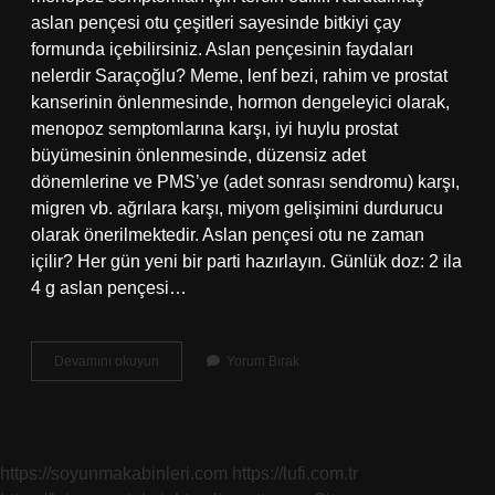
aslan pençesi otu çeşitleri sayesinde bitkiyi çay
formunda içebilirsiniz. Aslan pençesinin faydaları
nelerdir Saraçoğlu? Meme, lenf bezi, rahim ve prostat
kanserinin önlenmesinde, hormon dengeleyici olarak,
menopoz semptomlarına karşı, iyi huylu prostat
büyümesinin önlenmesinde, düzensiz adet
dönemlerine ve PMS’ye (adet sonrası sendromu) karşı,
migren vb. ağrılara karşı, miyom gelişimini durdurucu
olarak önerilmektedir. Aslan pençesi otu ne zaman
içilir? Her gün yeni bir parti hazırlayın. Günlük doz: 2 ila
4 g aslan pençesi…
Aslan
Devamını okuyun
Yorum Bırak
Otu
Neye
Iyi
Gelir
https://soyunmakabinleri.com
https://lufi.com.tr