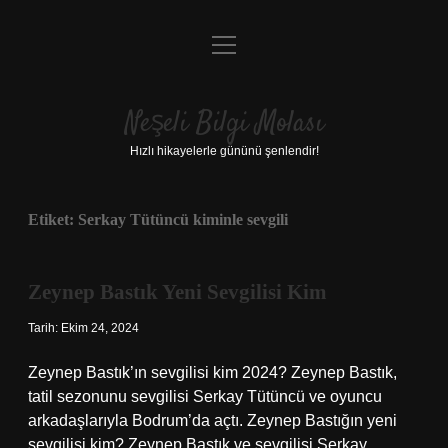
menüyü
Anasayfa
aç
Gizlilik Politikası
Neşeli Bilgi Molası
Yasal Uyarı
Hızlı hikayelerle gününü şenlendir!
Hakkımızda
Etiket:
Serkay Tütüncü kiminle sevgili
Zeynep Bastık Yeni Sevgilisi Kim
Tarih: Ekim 24, 2024
Zeynep Bastık’ın sevgilisi kim 2024? Zeynep Bastık,
tatil sezonunu sevgilisi Serkay Tütüncü ve oyuncu
arkadaşlarıyla Bodrum’da açtı. Zeynep Bastığın yeni
sevgilisi kim? Zeynep Bastık ve sevgilisi Serkay