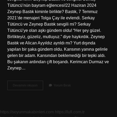
Tütüncü’nün bayram eğlencesi!22 Haziran 2024
Zeynep Bastık kiminle birlikte? Bastık, 7 Temmuz
2021’de menajeri Tolga Çay ile evlendi. Serkay
Tütüncü ve Zeynep Bastık sevgili mi? Serkay
Tütüncü’ye olan aşkı gündem oldu! “Her şey güzel.
Birlikteyiz, güzeliz, mutluyuz.” diye haykırdık. Zeynep
Bastık ve Alican Ayyıldız ayrıldı mı? Yurt dışında
yapılan bir şaka gündem oldu. Karısının yanına gelinle
gelen bir adam. Karısından beklemediği bir tepki aldı.
Bu şakanın ardından çift boşandı. Kerimcan Durmaz ve
Zeynep…
Zeynep
Devamını okuyun
Yorum Bırak
Bastık
Yeni
Sevgilisi
Kim
https://soyunmakabinleri.com
https://lufi.com.tr