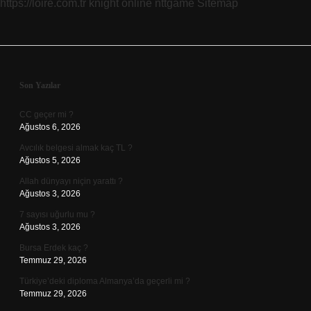
https://loire.com.tr
knight online
nttgame
Sitemap
Sidebar
Son Yazılar
CC geçer mi ?
Ağustos 6, 2026
Avcılık belgesi almak kaç TL ?
Ağustos 5, 2026
Allah dünyayı niçin yarattı ?
Ağustos 3, 2026
7 sayısı uğurlu mu ?
Ağustos 3, 2026
Bursa Erdek kaç ?
Temmuz 29, 2026
Türkiye’deki diploma Almanya’da geçerli mi ?
Temmuz 29, 2026