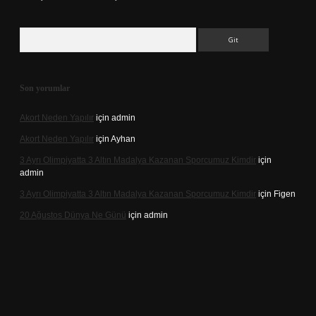
Arama
Son yorumlar
Akort Neden Yapılır
için
admin
Akort Neden Yapılır
için
Ayhan
3 Ayrı Olimpiyatta 3 Altın Madalya Kazanan Sporcumuz Kimdir
için
admin
3 Ayrı Olimpiyatta 3 Altın Madalya Kazanan Sporcumuz Kimdir
için
Figen
20 Ağustos Dünya Ne Günü
için
admin