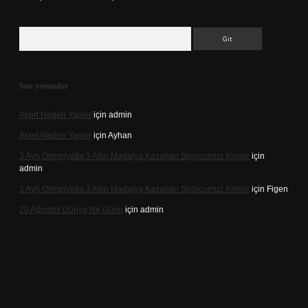
Arama
Son yorumlar
Akort Neden Yapılır
için
admin
Akort Neden Yapılır
için
Ayhan
3 Ayrı Olimpiyatta 3 Altın Madalya Kazanan Sporcumuz Kimdir
için
admin
3 Ayrı Olimpiyatta 3 Altın Madalya Kazanan Sporcumuz Kimdir
için
Figen
20 Ağustos Dünya Ne Günü
için
admin