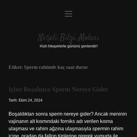
menüyü
Anasayfa
aç
Gizlilik Politikası
Neşeli Bilgi Molası
Yasal Uyarı
Hızlı hikayelerle gününü şenlendir!
Hakkımızda
Etiket:
Sperm rahimde kaç saat durur
Içine Boşalınca Sperm Nereye Gider
Tarih: Ekim 24, 2024
Boşaldıktan sonra sperm nereye gider? Ancak meninin
vajinanın alt kısmındaki forniks adı verilen kısma
ulaşması ve rahim ağzına ulaşmasıyla spermin rahim
içine, oradan da fallop tüplerine girerek yumurta ile