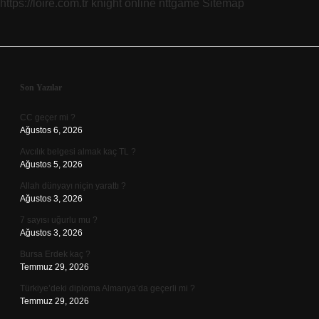
https://loire.com.tr
knight online
nttgame
Sitemap
Sidebar
Son Yazılar
CC geçer mi ?
Ağustos 6, 2026
Avcılık belgesi almak kaç TL ?
Ağustos 5, 2026
Allah dünyayı niçin yarattı ?
Ağustos 3, 2026
7 sayısı uğurlu mu ?
Ağustos 3, 2026
Bursa Erdek kaç ?
Temmuz 29, 2026
Türkiye’deki diploma Almanya’da geçerli mi ?
Temmuz 29, 2026