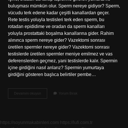
buluşması mümkün olur. Sperm nereye gidiyor? Sperm,
vücudu terk edene kadar çeşitli kanallardan geçer.
Rete testis yoluyla testisleri terk eden sperm, bu
rotadan epididime ve oradan da sperm kanalları
yoluyla prostattaki boşalma kanallarına gider. Rahim
alınınca sperm nereye gider? Vazektomi sonrası
üretilen spermler nereye gider? Vazektomi sonrası
testislerde üretilen spermler meniye emilmez ve vas
deferenslerden geçmez, yani testislerde kalır. Spermin
içine girdiğini nasıl anlarız? Spermin yumurtaya
girdiğini gösteren başlıca belirtiler pembe…
Içine
Devamını okuyun
Yorum Bırak
Boşalınca
Sperm
Nereye
Gider
https://soyunmakabinleri.com
https://lufi.com.tr