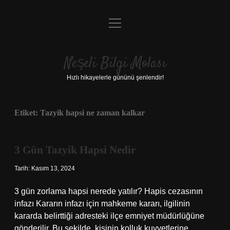
menüyü
Anasayfa
aç
Gizlilik Politikası
Neşeli Bilgi Molası
Yasal Uyarı
Hızlı hikayelerle gününü şenlendir!
Hakkımızda
Etiket:
Tazyik hapsi ne zaman kalkar
3 Gün Tazyik Hapsi Nedir
Tarih: Kasım 13, 2024
3 gün zorlama hapsi nerede yatılır? Hapis cezasının
infazı Kararın infazı için mahkeme kararı, ilgilinin
kararda belirttiği adresteki ilçe emniyet müdürlüğüne
gönderilir. Bu şekilde, kişinin kolluk kuvvetlerine