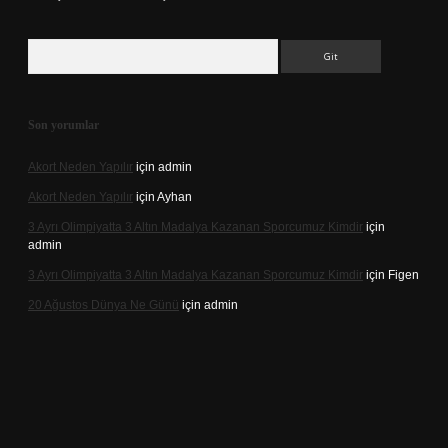
Arama
Son yorumlar
Akort Neden Yapılır
için
admin
Akort Neden Yapılır
için
Ayhan
3 Ayrı Olimpiyatta 3 Altın Madalya Kazanan Sporcumuz Kimdir
için
admin
3 Ayrı Olimpiyatta 3 Altın Madalya Kazanan Sporcumuz Kimdir
için
Figen
20 Ağustos Dünya Ne Günü
için
admin