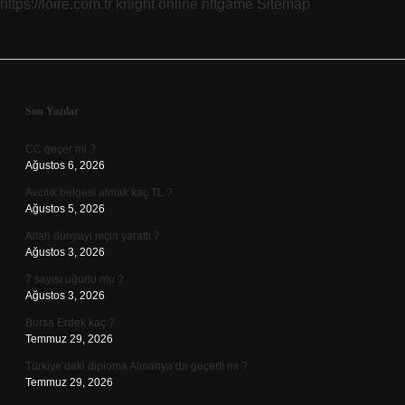
https://loire.com.tr
knight online
nttgame
Sitemap
Sidebar
Son Yazılar
CC geçer mi ?
Ağustos 6, 2026
Avcılık belgesi almak kaç TL ?
Ağustos 5, 2026
Allah dünyayı niçin yarattı ?
Ağustos 3, 2026
7 sayısı uğurlu mu ?
Ağustos 3, 2026
Bursa Erdek kaç ?
Temmuz 29, 2026
Türkiye’deki diploma Almanya’da geçerli mi ?
Temmuz 29, 2026