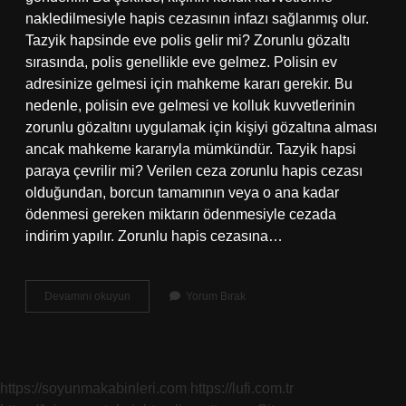
nakledilmesiyle hapis cezasının infazı sağlanmış olur.
Tazyik hapsinde eve polis gelir mi? Zorunlu gözaltı
sırasında, polis genellikle eve gelmez. Polisin ev
adresinize gelmesi için mahkeme kararı gerekir. Bu
nedenle, polisin eve gelmesi ve kolluk kuvvetlerinin
zorunlu gözaltını uygulamak için kişiyi gözaltına alması
ancak mahkeme kararıyla mümkündür. Tazyik hapsi
paraya çevrilir mi? Verilen ceza zorunlu hapis cezası
olduğundan, borcun tamamının veya o ana kadar
ödenmesi gereken miktarın ödenmesiyle cezada
indirim yapılır. Zorunlu hapis cezasına…
3
Devamını okuyun
Yorum Bırak
Gün
Tazyik
Hapsi
Nedir
https://soyunmakabinleri.com
https://lufi.com.tr