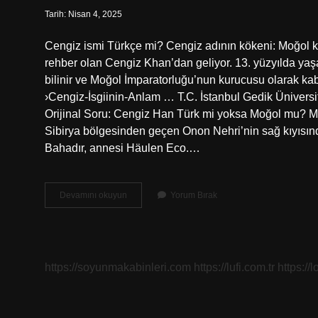
Tarih: Nisan 4, 2025
Cengiz ismi Türkçe mi? Cengiz adının kökeni: Moğol köke
rehber olan Cengiz Khan’dan geliyor. 13. yüzyılda yaş
bilinir ve Moğol İmparatorluğu’nun kurucusu olarak kabul 
›Cengiz-İsgiinin-Anlam … T.C. İstanbul Gedik Ünivers
Orijinal Soru: Cengiz Han Türk mi yoksa Moğol mu? M
Sibirya bölgesinden geçen Onon Nehri’nin sağ kıyısın
Bahadır, annesi Häulen Eco.…
Cengiz
Devamını okuyun
Yorum Bırak
Han
Ismi
Türkçe
Mi
https://soyunmakabinleri.com
https://lufi.com.tr
https://l