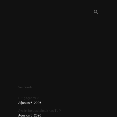
Sidebar
Son Yazılar
ilbet
CC geçer mi ?
Ağustos 6, 2026
Avcılık belgesi almak kaç TL ?
Ağustos 5, 2026