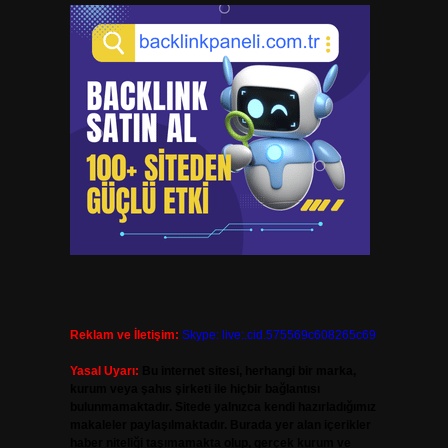
Reklam ve İletişim:
Skype: live:.cid.575569c608265c69
Yasal Uyarı:
Bu internet sitesi, herhangi bir marka,
kurum veya şahıs şirketi ile hiçbir bağlantısı
bulunmamaktadır. Sitede yalnızca kendi hazırladığımız
makaleler paylaşılmaktadır. Burada yer alan içerikler
haber niteliği taşımamakta olup, gerçek kurum ve