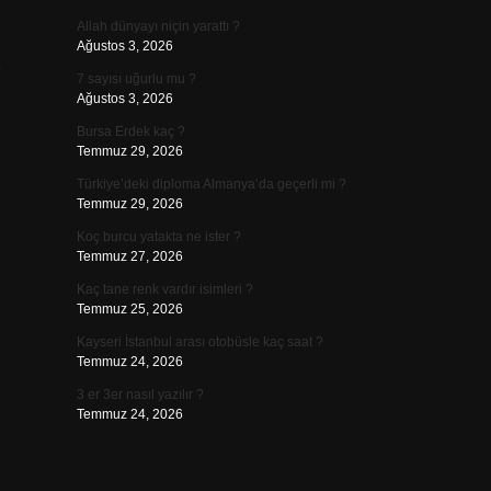
Allah dünyayı niçin yarattı ?
Ağustos 3, 2026
7 sayısı uğurlu mu ?
Ağustos 3, 2026
Bursa Erdek kaç ?
Temmuz 29, 2026
Türkiye’deki diploma Almanya’da geçerli mi ?
Temmuz 29, 2026
Koç burcu yatakta ne ister ?
Temmuz 27, 2026
Kaç tane renk vardır isimleri ?
Temmuz 25, 2026
Kayseri İstanbul arası otobüsle kaç saat ?
Temmuz 24, 2026
3 er 3er nasıl yazılır ?
Temmuz 24, 2026