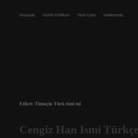
Anasayfa
Gizlilik Politikası
Yasal Uyarı
Hakkımızda
Etiket:
Timuçin Türk ismi mi
Cengiz Han Ismi Türkç