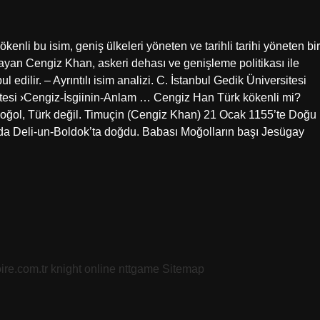
nli bu isim, geniş ülkeleri yöneten ve tarihli tarihi yöneten bir
ayan Cengiz Khan, askeri dehası ve genişleme politikası ile
edilir. – Ayrıntılı isim analizi. C. İstanbul Gedik Üniversitesi
itesi ›Cengiz-İsgiinin-Anlam … Cengiz Han Türk kökenli mi?
oğol, Türk değil. Timuçin (Cengiz Khan) 21 Ocak 1155’te Doğu
da Deli-un-Boldok’ta doğdu. Babası Moğolların başı Jesügay
oire.com.tr
knight online
nttgame
Sitemap