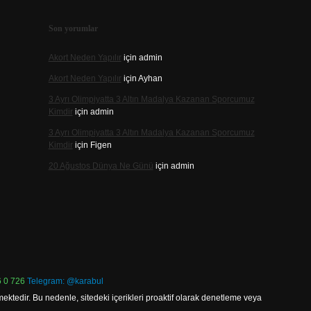
Son yorumlar
Akort Neden Yapılır
için
admin
Akort Neden Yapılır
için
Ayhan
3 Ayrı Olimpiyatta 3 Altın Madalya Kazanan Sporcumuz
Kimdir
için
admin
3 Ayrı Olimpiyatta 3 Altın Madalya Kazanan Sporcumuz
Kimdir
için
Figen
20 Ağustos Dünya Ne Günü
için
admin
 0 726
Telegram: @karabul
ektedir. Bu nedenle, sitedeki içerikleri proaktif olarak denetleme veya