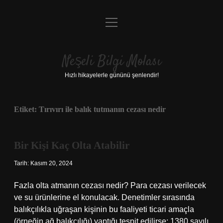
menüyü
Anasayfa
aç
Gizlilik Politikası
Neşeli Bilgi Molası
Yasal Uyarı
Hızlı hikayelerle gününü şenlendir!
Hakkımızda
Etiket:
Tırıvırı ile balık tutmanın cezası nedir
Bir Kişi Kaç Olta Atabilir
Tarih: Kasım 20, 2024
Fazla olta atmanın cezası nedir? Para cezası verilecek
ve su ürünlerine el konulacak. Denetimler sırasında
balıkçılıkla uğraşan kişinin bu faaliyeti ticari amaçla
(örneğin ağ balıkçılığı) yaptığı tespit edilirse; 1380 sayılı