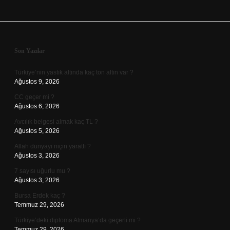
Sidebar
Son Yazılar
Türkiye’nin yastık altında kaç ton altın var ?
Ağustos 9, 2026
CC geçer mi ?
Ağustos 6, 2026
Avcılık belgesi almak kaç TL ?
Ağustos 5, 2026
Allah dünyayı niçin yarattı ?
Ağustos 3, 2026
7 sayısı uğurlu mu ?
Ağustos 3, 2026
Bursa Erdek kaç ?
Temmuz 29, 2026
Türkiye’deki diploma Almanya’da geçerli mi ?
Temmuz 29, 2026