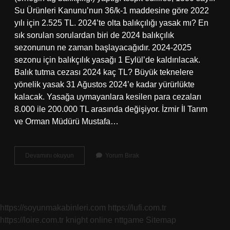
Su Ürünleri Kanunu’nun 36/k-1 maddesine göre 2022
yılı için 2.525 TL. 2024’te olta balıkçılığı yasak mı? En
sık sorulan sorulardan biri de 2024 balıkçılık
sezonunun ne zaman başlayacağıdır. 2024-2025
sezonu için balıkçılık yasağı 1 Eylül’de kaldırılacak.
Balık tutma cezası 2024 kaç TL? Büyük teknelere
yönelik yasak 31 Ağustos 2024’e kadar yürürlükte
kalacak. Yasağa uymayanlara kesilen para cezaları
8.000 ile 200.000 TL arasında değişiyor. İzmir İl Tarım
ve Orman Müdürü Mustafa…
Bir
Devamını okuyun
Yorum Bırak
Kişi
Kaç
Olta
Atabilir
https://soyunmakabinleri.com
https://lufi.com.tr
https://loire.com.tr
knight online
nttgame
Sitemap