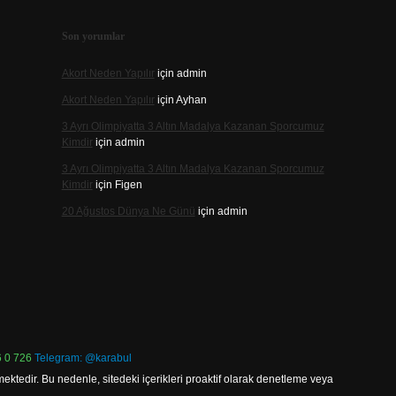
Son yorumlar
Akort Neden Yapılır
için
admin
Akort Neden Yapılır
için
Ayhan
3 Ayrı Olimpiyatta 3 Altın Madalya Kazanan Sporcumuz
Kimdir
için
admin
3 Ayrı Olimpiyatta 3 Altın Madalya Kazanan Sporcumuz
Kimdir
için
Figen
20 Ağustos Dünya Ne Günü
için
admin
 0 726
Telegram: @karabul
ektedir. Bu nedenle, sitedeki içerikleri proaktif olarak denetleme veya