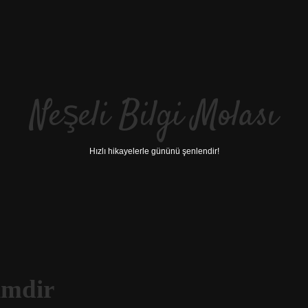
Neşeli Bilgi Molası
Hızlı hikayelerle gününü şenlendir!
imdir