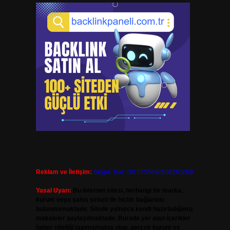
Reklam ve İletişim:
Skype: live:.cid.575569c608265c69
Yasal Uyarı:
Bu internet sitesi, herhangi bir marka,
kurum veya şahıs şirketi ile hiçbir bağlantısı
bulunmamaktadır. Sitede yalnızca kendi hazırladığımız
makaleler paylaşılmaktadır. Burada yer alan içerikler
haber niteliği taşımamakta olup, gerçek kurum ve