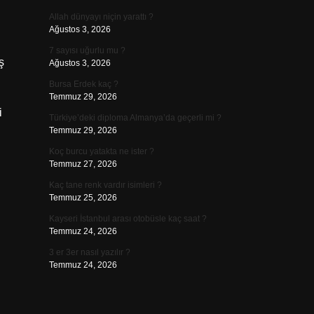
Allah dünyayı niçin yarattı ?
Ağustos 3, 2026
7 sayısı uğurlu mu ?
ş
Ağustos 3, 2026
Bursa Erdek kaç ?
Temmuz 29, 2026
i
Türkiye’deki diploma Almanya’da geçerli mi ?
Temmuz 29, 2026
Koç burcu yatakta ne ister ?
Temmuz 27, 2026
Kaç tane renk vardır isimleri ?
Temmuz 25, 2026
Kayseri İstanbul arası otobüsle kaç saat ?
Temmuz 24, 2026
3 er 3er nasıl yazılır ?
Temmuz 24, 2026