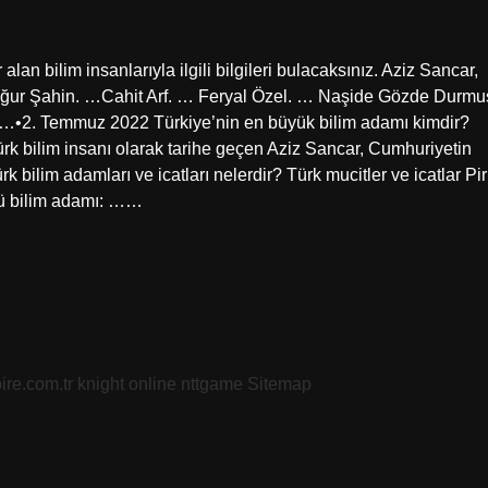
lan bilim insanlarıyla ilgili bilgileri bulacaksınız. Aziz Sancar,
ğur Şahin. …Cahit Arf. … Feryal Özel. … Naşide Gözde Durmu
n…•2. Temmuz 2022 Türkiye’nin en büyük bilim adamı kimdir?
rk bilim insanı olarak tarihe geçen Aziz Sancar, Cumhuriyetin
bilim adamları ve icatları nelerdir? Türk mucitler ve icatlar Pir
lü bilim adamı: ……
oire.com.tr
knight online
nttgame
Sitemap