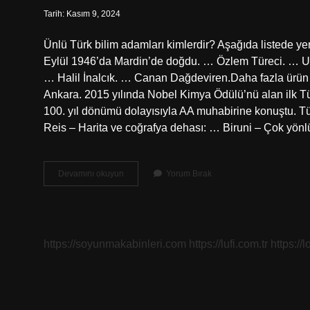
Tarih: Kasım 9, 2024
Ünlü Türk bilim adamları kimlerdir? Aşağıda listede yer a
Eylül 1946’da Mardin’de doğdu. … Özlem Türeci. … U
… Halil İnalcık. … Canan Dağdeviren.Daha fazla ürü
Ankara. 2015 yılında Nobel Kimya Ödülü’nü alan ilk Tü
100. yıl dönümü dolayısıyla AA muhabirine konuştu. Türk 
Reis – Harita ve coğrafya dehası: … Biruni – Çok yön
Türk
Devamını okuyun
Yorum Bırak
Bilim
Adamları
Kimdir
https://soyunmakabinleri.com
https://lufi.com.tr
https://l