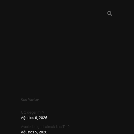
Sidebar
Son Yazılar
ilbet
CC geçer mi ?
Ağustos 6, 2026
Avcılık belgesi almak kaç TL ?
Ağustos 5, 2026