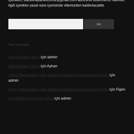
içerikleri,
backlinkpanelicomtr@gmail.com
adresine bildirmeniz halinde,
ilgili içerikler yasal süre içerisinde sitemizden kaldırılacaktır.
Arama
Son yorumlar
Akort Neden Yapılır
için
admin
Akort Neden Yapılır
için
Ayhan
3 Ayrı Olimpiyatta 3 Altın Madalya Kazanan Sporcumuz Kimdir
için
admin
3 Ayrı Olimpiyatta 3 Altın Madalya Kazanan Sporcumuz Kimdir
için
Figen
20 Ağustos Dünya Ne Günü
için
admin