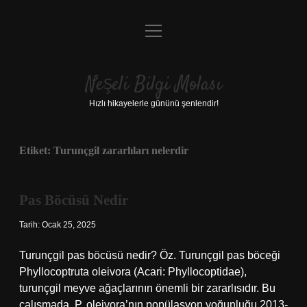
menüyü
Anasayfa
aç
Gizlilik Politikası
Neşeli Bilgi Molası
Yasal Uyarı
Hızlı hikayelerle gününü şenlendir!
Hakkımızda
Etiket:
Turunçgil zararlıları nelerdir
Pas Böcüsü Nedir
Tarih: Ocak 25, 2025
Turunçgil pas böcüsü nedir? Öz. Turunçgil pas böceği
Phyllocoptruta oleivora (Acari: Phyllocoptidae),
turunçgil meyve ağaçlarının önemli bir zararlısıdır. Bu
çalışmada, P. oleivora’nın popülasyon yoğunluğu 2013-