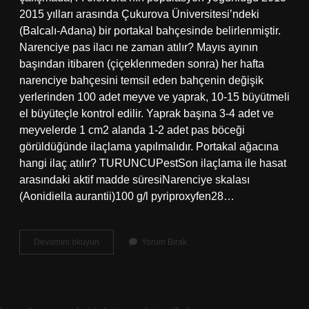
2015 yılları arasında Çukurova Üniversitesi’ndeki
(Balcalı-Adana) bir portakal bahçesinde belirlenmiştir.
Narenciye pas ilacı ne zaman atılır? Mayıs ayının
başından itibaren (çiçeklenmeden sonra) her hafta
narenciye bahçesini temsil eden bahçenin değişik
yerlerinden 100 adet meyve ve yaprak, 10-15 büyütmeli
el büyüteçle kontrol edilir. Yaprak başına 3-4 adet ve
meyvelerde 1 cm2 alanda 1-2 adet pas böceği
görüldüğünde ilaçlama yapılmalıdır. Portakal ağacına
hangi ilaç atılır? TURUNCUPestSon ilaçlama ile hasat
arasındaki aktif madde süresiNarenciye skalası
(Aonidiella aurantii)100 g/l pyriproxyfen28…
Pas
Devamını okuyun
Yorum Bırak
Böcüsü
Nedir