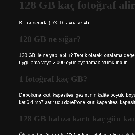
128 GB kaç fotoğraf ali
Bir kamerada (DSLR, aynasız vb.
128 GB ne sığar?
128 GB ile ne yapılabilir? Teorik olarak, ortalama değe
uygulama veya 2.000 oyun ayarlamak mümkündür.
1 fotoğraf kaç GB?
Depolama kartı kapasitesi gezintinin kalite boyutu 
kat 6.4 mb7 satır ucu dorePone kartı kapanitesi kapasi
128 GB hafıza kartı kaç gün ka
Öte yandan, SD kartı 128 GB kapasiteli inceliyorsak, to