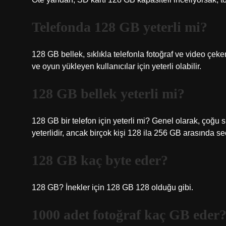
Telefonda 128 GB yeterli mi?
128 GB bellek, sıklıkla telefonla fotoğraf ve video çek
ve oyun yükleyen kullanıcılar için yeterli olabilir.
128 GB bellek yeterli mi?
128 GB bir telefon için yeterli mi? Genel olarak, çoğu s
yeterlidir, ancak birçok kişi 128 ila 256 GB arasında s
128 GB kaç byte eder?
128 GB? İnekler için 128 GB 128 olduğu gibi.
1000 adet fotoğraf kaç GB eder