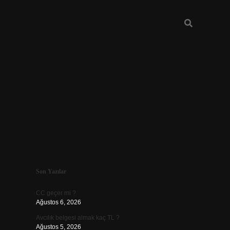
Sidebar
Son Yazılar
ilbet
CC geçer mi ?
Ağustos 6, 2026
Avcılık belgesi almak kaç TL ?
Ağustos 5, 2026