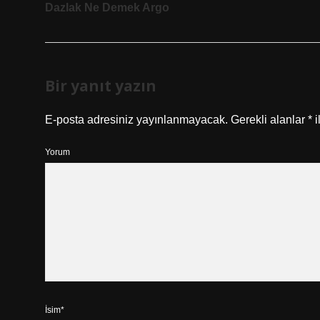
Dazlak Ne Demek Argo
Bir yanıt yazın
E-posta adresiniz yayınlanmayacak.
Gerekli alanlar
*
i
Yorum
İsim*