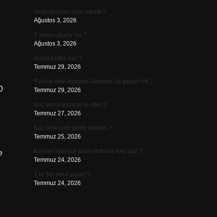
Allah dünyayı niçin yarattı ?
Ağustos 3, 2026
7 sayısı uğurlu mu ?
Ağustos 3, 2026
Bursa Erdek kaç ?
Temmuz 29, 2026
Türkiye’deki diploma Almanya’da geçerli mi ?
0
Temmuz 29, 2026
Koç burcu yatakta ne ister ?
Temmuz 27, 2026
Kaç tane renk vardır isimleri ?
Temmuz 25, 2026
Kayseri İstanbul arası otobüsle kaç saat ?
e
Temmuz 24, 2026
3 er 3er nasıl yazılır ?
Temmuz 24, 2026