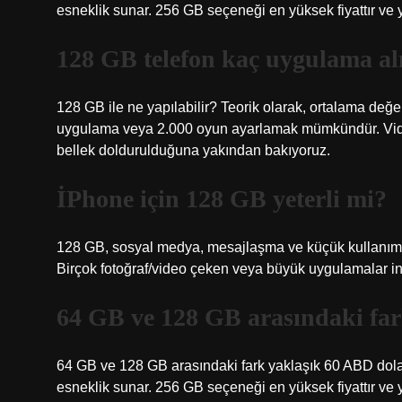
esneklik sunar. 256 GB seçeneği en yüksek fiyattır ve ya
128 GB telefon kaç uygulama al
128 GB ile ne yapılabilir? Teorik olarak, ortalama değe
uygulama veya 2.000 oyun ayarlamak mümkündür. Video
bellek doldurulduğuna yakından bakıyoruz.
İPhone için 128 GB yeterli mi?
128 GB, sosyal medya, mesajlaşma ve küçük kullanım gibi 
Birçok fotoğraf/video çeken veya büyük uygulamalar in
64 GB ve 128 GB arasındaki far
64 GB ve 128 GB arasındaki fark yaklaşık 60 ABD dolar
esneklik sunar. 256 GB seçeneği en yüksek fiyattır ve ya