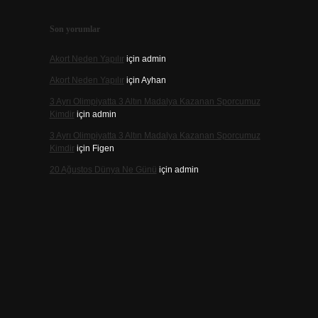
Son yorumlar
Akort Neden Yapılır
için
admin
Akort Neden Yapılır
için
Ayhan
3 Ayrı Olimpiyatta 3 Altın Madalya Kazanan Sporcumuz
Kimdir
için
admin
3 Ayrı Olimpiyatta 3 Altın Madalya Kazanan Sporcumuz
Kimdir
için
Figen
20 Ağustos Dünya Ne Günü
için
admin