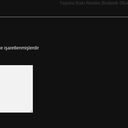
Yapma Rakı Neden Bulanık Olu
le işaretlenmişlerdir