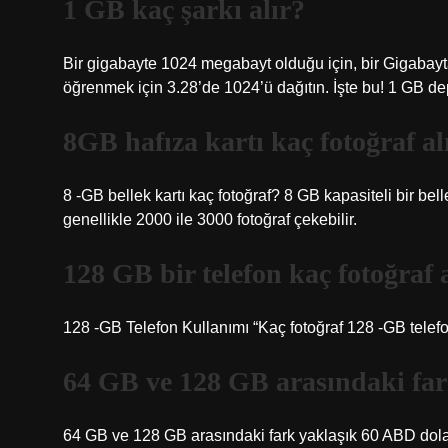
1 GB kaç şarkı alır?
Bir gigabayte 1024 megabayt olduğu için, bir Gigabayt
öğrenmek için 3.28’de 1024’ü dağıtın. İşte bu! 1 GB de
8GB hafıza kartı kaç fotoğraf al
8 -GB bellek kartı kaç fotoğraf? 8 GB kapasiteli bir belle
genellikle 2000 ile 3000 fotoğraf çekebilir.
128 GB bir telefon kaç fotoğraf 
128 -GB Telefon Kullanımı “Kaç fotoğraf 128 -GB telef
64 GB ve 128 GB arasındaki far
64 GB ve 128 GB arasındaki fark yaklaşık 60 ABD dolar