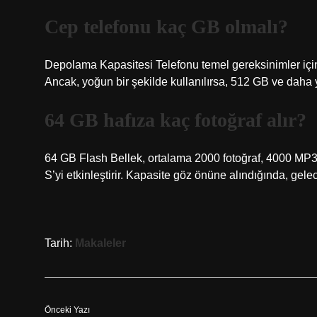
Cep telefonu kaç GB olmalı?
Depolama Kapasitesi Telefonu temel gereksinimler için 
Ancak, yoğun bir şekilde kullanılırsa, 512 GB ve daha 
64 GB hafıza kaç fotoğraf alır?
64 GB Flash Bellek, ortalama 2000 fotoğraf, 4000 MP3
S’yi etkinleştirir. Kapasite göz önüne alındığında, gel
Tarih:
Makaleler
Önceki Yazı