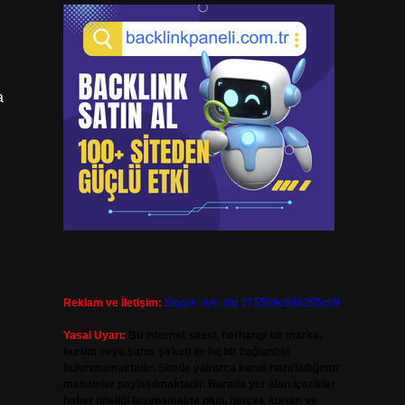
a
Reklam ve İletişim:
Skype: live:.cid.575569c608265c69
Yasal Uyarı:
Bu internet sitesi, herhangi bir marka,
kurum veya şahıs şirketi ile hiçbir bağlantısı
bulunmamaktadır. Sitede yalnızca kendi hazırladığımız
makaleler paylaşılmaktadır. Burada yer alan içerikler
haber niteliği taşımamakta olup, gerçek kurum ve