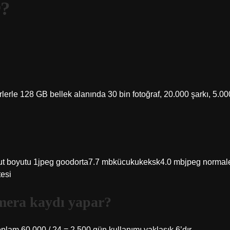
r?
rlerle 128 GB bellek alanında 30 bin fotoğraf, 20.000 şarkı, 5.00
boyut boyutu 1jpeg goodorta7.7 mbkücukukeksk4.0 mbjpeg normal
tesi
mera kaydı yapar?
plam 60.000 / 24 = 2.500 gün kullanımı yaklaşık 6’dır.