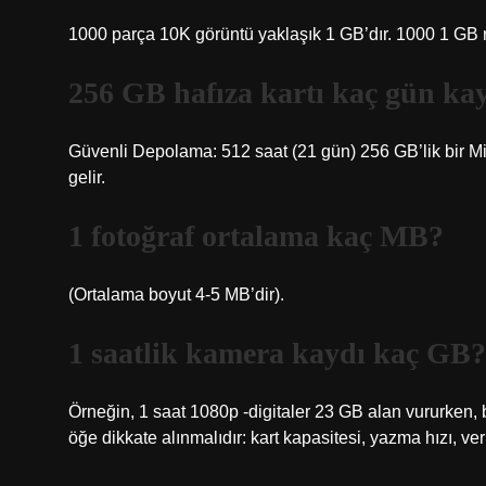
1000 parça 10K görüntü yaklaşık 1 GB’dır. 1000 1 GB r
256 GB hafıza kartı kaç gün ka
Güvenli Depolama: 512 saat (21 gün) 256 GB’lik bir Mic
gelir.
1 fotoğraf ortalama kaç MB?
(Ortalama boyut 4-5 MB’dir).
1 saatlik kamera kaydı kaç GB?
Örneğin, 1 saat 1080p -digitaler 23 GB alan vururken, 
öğe dikkate alınmalıdır: kart kapasitesi, yazma hızı, ver