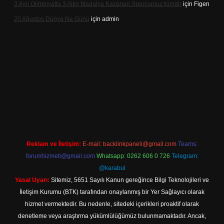
3 Ayrı Olimpiyatta 3 Altın Madalya Kazanan Sporcumuz Kimdir
için
Figen
20 Ağustos Dünya Ne Günü
için
admin
et
Reklam ve İletişim:
E-mail:
backlinkpaneli@gmail.com
Teams:
forumhizmeti@gmail.com
Whatsapp: 0262 606 0 726
Telegram:
@karabul
Yasal Uyarı:
Sitemiz, 5651 Sayılı Kanun gereğince Bilgi Teknolojileri ve
İletişim Kurumu (BTK) tarafından onaylanmış bir Yer Sağlayıcı olarak
hizmet vermektedir. Bu nedenle, sitedeki içerikleri proaktif olarak
denetleme veya araştırma yükümlülüğümüz bulunmamaktadır. Ancak,