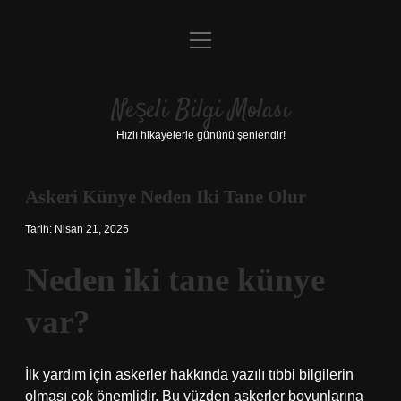
menüyü
Anasayfa
aç
Gizlilik Politikası
Neşeli Bilgi Molası
Yasal Uyarı
Hızlı hikayelerle gününü şenlendir!
Hakkımızda
Askeri Künye Neden Iki Tane Olur
Tarih: Nisan 21, 2025
Neden iki tane künye
var?
İlk yardım için askerler hakkında yazılı tıbbi bilgilerin
olması çok önemlidir. Bu yüzden askerler boyunlarına