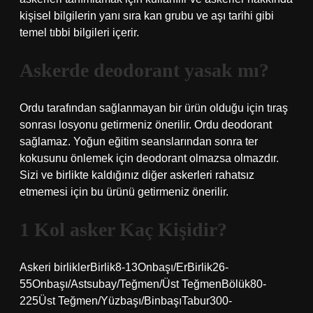
kişisel bilgilerin yanı sıra kan grubu ve aşı tarihi gibi
temel tıbbi bilgileri içerir.
Askerde deodorant yasak mı?
Ordu tarafından sağlanmayan bir ürün olduğu için tıraş
sonrası losyonu getirmeniz önerilir. Ordu deodorant
sağlamaz. Yoğun eğitim seanslarından sonra ter
kokusunu önlemek için deodorant olmazsa olmazdır.
Sizi ve birlikte kaldığınız diğer askerleri rahatsız
etmemesi için bu ürünü getirmeniz önerilir.
1 Kol asker Kaç Kişidir?
Askeri birliklerBirlik8-13Onbaşı/ErBirlik26-
55Onbaşı/Astsubay/Teğmen/Üst TeğmenBölük80-
225Üst Teğmen/Yüzbaşı/BinbaşıTabur300-