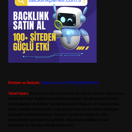
Reklam ve İletişim:
Skype: live:.cid.575569c608265c69
Yasal Uyarı:
Bu internet sitesi, herhangi bir marka, kurum veya şahıs
şirketi ile hiçbir bağlantısı bulunmamaktadır. Sitede yalnızca kendi
hazırladığımız makaleler paylaşılmaktadır. Burada yer alan içerikler
haber niteliği taşımamakta olup, gerçek kurum ve kişiler hakkında
paylaşım yapılmamaktadır. Gerçek kurum ve kişiler ile isim
benzerlikleri tamamen tesadüfidir. Sitemizdeki bilgiler taslak
halindedir ve tavsiye niteliği taşımazlar.