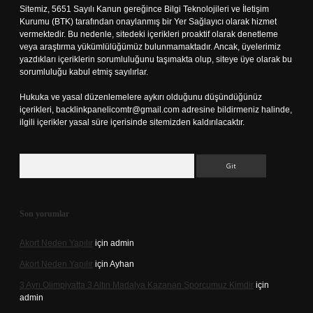
Sitemiz, 5651 Sayılı Kanun gereğince Bilgi Teknolojileri ve İletişim
Kurumu (BTK) tarafından onaylanmış bir Yer Sağlayıcı olarak hizmet
vermektedir. Bu nedenle, sitedeki içerikleri proaktif olarak denetleme
veya araştırma yükümlülüğümüz bulunmamaktadır. Ancak, üyelerimiz
yazdıkları içeriklerin sorumluluğunu taşımakta olup, siteye üye olarak bu
sorumluluğu kabul etmiş sayılırlar.
Hukuka ve yasal düzenlemelere aykırı olduğunu düşündüğünüz
içerikleri,
backlinkpanelicomtr@gmail.com
adresine bildirmeniz halinde,
ilgili içerikler yasal süre içerisinde sitemizden kaldırılacaktır.
Arama
Son yorumlar
Akort Neden Yapılır
için
admin
Akort Neden Yapılır
için
Ayhan
3 Ayrı Olimpiyatta 3 Altın Madalya Kazanan Sporcumuz Kimdir
için
admin