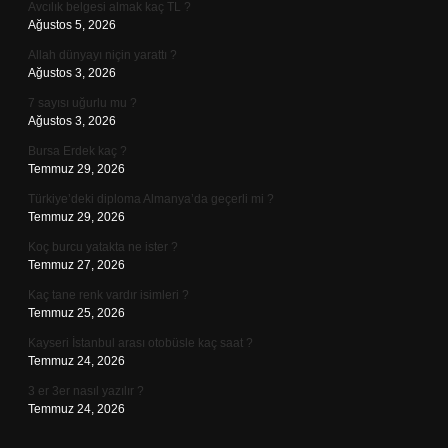
Avcılık belgesi almak kaç TL ?
Ağustos 5, 2026
Allah dünyayı niçin yarattı ?
Ağustos 3, 2026
7 sayısı uğurlu mu ?
Ağustos 3, 2026
Bursa Erdek kaç ?
Temmuz 29, 2026
Türkiye’deki diploma Almanya’da geçerli mi ?
Temmuz 29, 2026
Koç burcu yatakta ne ister ?
Temmuz 27, 2026
Kaç tane renk vardır isimleri ?
Temmuz 25, 2026
Kayseri İstanbul arası otobüsle kaç saat ?
Temmuz 24, 2026
3 er 3er nasıl yazılır ?
Temmuz 24, 2026