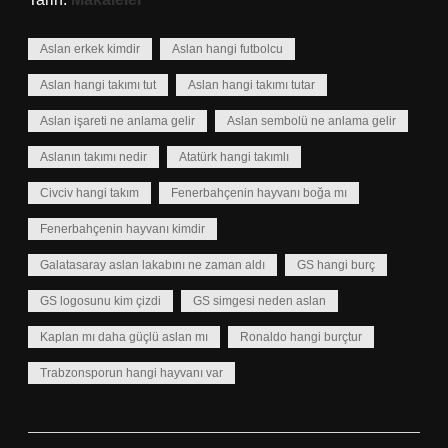
Aslan erkek kimdir
Aslan hangi futbolcu
Aslan hangi takımı tut
Aslan hangi takımı tutar
Aslan işareti ne anlama gelir
Aslan sembolü ne anlama gelir
Aslanın takımı nedir
Atatürk hangi takımlı
Civciv hangi takım
Fenerbahçenin hayvanı boğa mı
Fenerbahçenin hayvanı kimdir
Galatasaray aslan lakabını ne zaman aldı
GS hangi burç
GS logosunu kim çizdi
GS simgesi neden aslan
Kaplan mı daha güçlü aslan mı
Ronaldo hangi burçtur
Trabzonsporun hangi hayvanı var