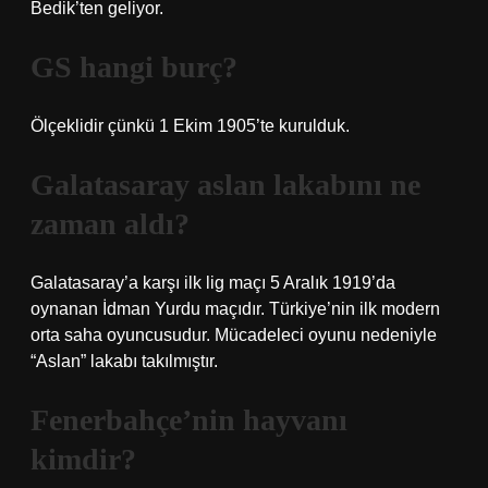
Bedik’ten geliyor.
GS hangi burç?
Ölçeklidir çünkü 1 Ekim 1905’te kurulduk.
Galatasaray aslan lakabını ne
zaman aldı?
Galatasaray’a karşı ilk lig maçı 5 Aralık 1919’da
oynanan İdman Yurdu maçıdır. Türkiye’nin ilk modern
orta saha oyuncusudur. Mücadeleci oyunu nedeniyle
“Aslan” lakabı takılmıştır.
Fenerbahçe’nin hayvanı
kimdir?