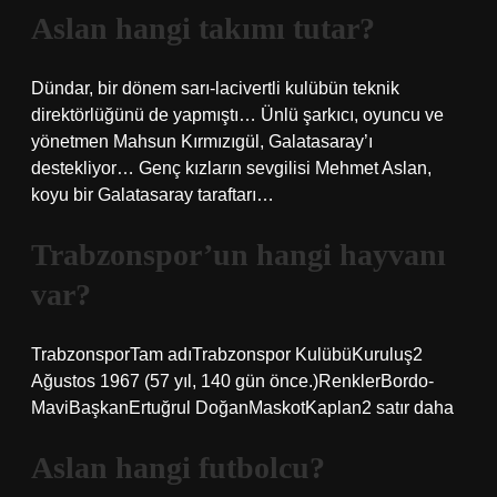
Aslan hangi takımı tutar?
Dündar, bir dönem sarı-lacivertli kulübün teknik
direktörlüğünü de yapmıştı… Ünlü şarkıcı, oyuncu ve
yönetmen Mahsun Kırmızıgül, Galatasaray’ı
destekliyor… Genç kızların sevgilisi Mehmet Aslan,
koyu bir Galatasaray taraftarı…
Trabzonspor’un hangi hayvanı
var?
TrabzonsporTam adıTrabzonspor KulübüKuruluş2
Ağustos 1967 (57 yıl, 140 gün önce.)RenklerBordo-
MaviBaşkanErtuğrul DoğanMaskotKaplan2 satır daha
Aslan hangi futbolcu?