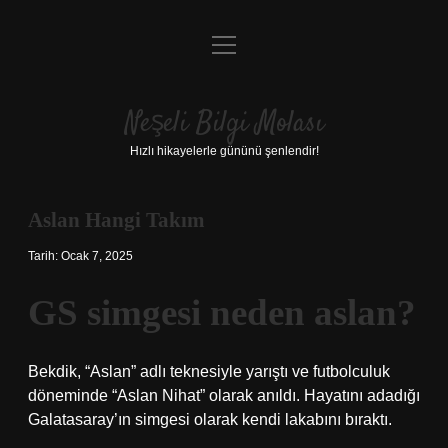
menüyü
Anasayfa
aç
Gizlilik Politikası
Neşeli Bilgi Molası
Yasal Uyarı
Hızlı hikayelerle gününü şenlendir!
Hakkımızda
Aslan Hangi Takım
Tarih: Ocak 7, 2025
GS simgesi neden aslan?
Bekdik, “Aslan” adlı teknesiyle yarıştı ve futbolculuk
döneminde “Aslan Nihat” olarak anıldı. Hayatını adadığı
Galatasaray’ın simgesi olarak kendi lakabını bıraktı.