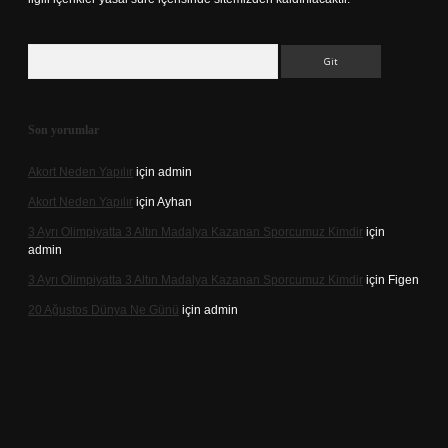
Arama
Son yorumlar
Akort Neden Yapılır
için
admin
Akort Neden Yapılır
için
Ayhan
3 Ayrı Olimpiyatta 3 Altın Madalya Kazanan Sporcumuz Kimdir
için
admin
3 Ayrı Olimpiyatta 3 Altın Madalya Kazanan Sporcumuz Kimdir
için
Figen
20 Ağustos Dünya Ne Günü
için
admin