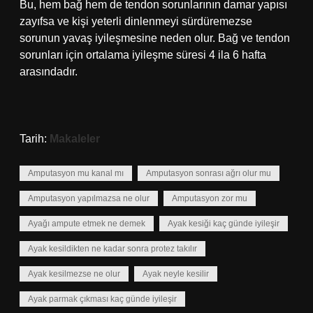
Bu, hem bağ hem de tendon sorunlarının damar yapısı
zayıfsa ve kişi yeterli dinlenmeyi sürdüremezse
sorunun yavaş iyileşmesine neden olur. Bağ ve tendon
sorunları için ortalama iyileşme süresi 4 ila 6 hafta
arasındadır.
Tarih:
Makaleler
Amputasyon mu kanal mı
Amputasyon sonrası ağrı olur mu
Amputasyon yapılmazsa ne olur
Amputasyon zor mu
Ayağı ampute etmek ne demek
Ayak kesiği kaç günde iyileşir
Ayak kesildikten ne kadar sonra protez takılır
Ayak kesilmezse ne olur
Ayak neyle kesilir
Ayak parmak çıkması kaç günde iyileşir