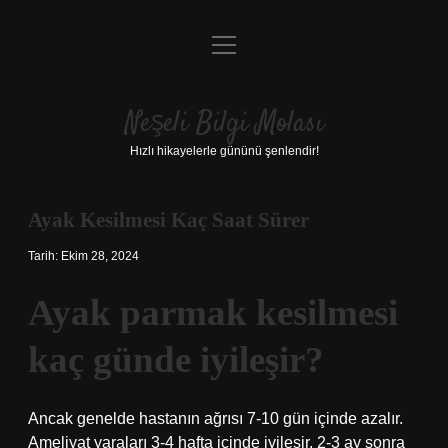
menüyü
Anasayfa
aç
Gizlilik Politikası
Neşeli Bilgi Molası
Yasal Uyarı
Hızlı hikayelerle gününü şenlendir!
Hakkımızda
Ayak Kesilmesi Kaç Saat Sürer
Tarih: Ekim 28, 2024
Ayak parmak kesilmesi
kaç günde iyileşir?
Ancak genelde hastanın ağrısı 7-10 gün içinde azalır.
Ameliyat yaraları 3-4 hafta içinde iyileşir. 2-3 ay sonra