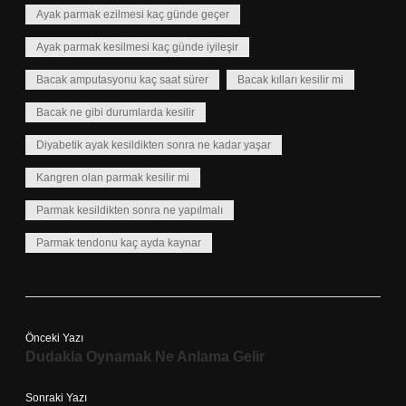
Ayak parmak ezilmesi kaç günde geçer
Ayak parmak kesilmesi kaç günde iyileşir
Bacak amputasyonu kaç saat sürer
Bacak kılları kesilir mi
Bacak ne gibi durumlarda kesilir
Diyabetik ayak kesildikten sonra ne kadar yaşar
Kangren olan parmak kesilir mi
Parmak kesildikten sonra ne yapılmalı
Parmak tendonu kaç ayda kaynar
Önceki Yazı
Dudakla Oynamak Ne Anlama Gelir
Sonraki Yazı