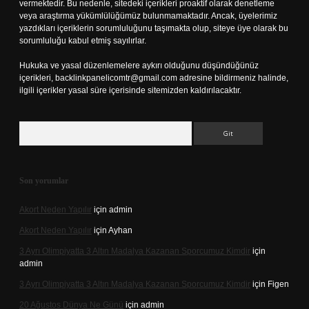
vermektedir. Bu nedenle, sitedeki içerikleri proaktif olarak denetleme
veya araştırma yükümlülüğümüz bulunmamaktadır. Ancak, üyelerimiz
yazdıkları içeriklerin sorumluluğunu taşımakta olup, siteye üye olarak bu
sorumluluğu kabul etmiş sayılırlar.
Hukuka ve yasal düzenlemelere aykırı olduğunu düşündüğünüz
içerikleri,
backlinkpanelicomtr@gmail.com
adresine bildirmeniz halinde,
ilgili içerikler yasal süre içerisinde sitemizden kaldırılacaktır.
Arama
Son yorumlar
Akort Neden Yapılır
için
admin
Akort Neden Yapılır
için
Ayhan
3 Ayrı Olimpiyatta 3 Altın Madalya Kazanan Sporcumuz Kimdir
için
admin
3 Ayrı Olimpiyatta 3 Altın Madalya Kazanan Sporcumuz Kimdir
için
Figen
20 Ağustos Dünya Ne Günü
için
admin