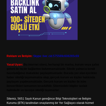
Reklam ve İletişim:
Skype: live:.cid.575569c608265c69
Yasal Uyarı:
Bu internet sitesi, herhangi bir marka, kurum veya şahıs
şirketi ile hiçbir bağlantısı bulunmamaktadır. Sitede yalnızca kendi
hazırladığımız makaleler paylaşılmaktadır. Burada yer alan içerikler
haber niteliği taşımamakta olup, gerçek kurum ve kişiler hakkında
paylaşım yapılmamaktadır. Gerçek kurum ve kişiler ile isim
benzerlikleri tamamen tesadüfidir. Sitemizdeki bilgiler taslak
halindedir ve tavsiye niteliği taşımazlar.
Sitemiz, 5651 Sayılı Kanun gereğince Bilgi Teknolojileri ve İletişim
Kurumu (BTK) tarafından onaylanmış bir Yer Sağlayıcı olarak hizmet