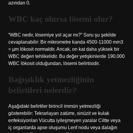
azından 0.
WBC kaç olursa lösemi olur?
“WBC nedir, lösemiye yol açar mı?” Soru şu şekilde
cevaplanabilir: Bir mikrometre kanda 4500-11000 mm3
= µm lökosit normaldir. Ancak, on kat daha yüksek bir
WBC değeri tehlikelidir. Bu değer yetişkinlerde 190.000
WBC lökosit olduğundan, lösemi belirtisidir.
Bağışıklık yetmezliğinin
belirtileri nelerdir?
Aşağıdaki belirtiler birincil immün yetmezliği
gösterebilir: Tekrarlayan zatürre, sinüzit ve kulak
enfeksiyonları Vücutta iyileşmeyen yaralar Ciltte veya
iç organlarda apse oluşumu Lenf nodu veya dalağın