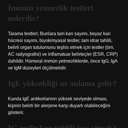
İmmün yetmezlik testleri
nelerdir?
Tarama testleri; Bunlara tam kan sayımı, beyaz kan
hücresi sayımı, biyokimyasal testler, tam idrar tahlili,
belirli organ tutulumunu teşhis etmek için testler (örn.
AC radyografisi) ve inflamatuar belirteçler (ESR, CRP)
dahildir. Hümoral immün yetmezliklerde, önce IgG, IgA
ve IgM düzeyleri ölçülmelidir.
IgE yüksekliği ne anlama gelir?
Kanda IgE antikorlarının yüksek seviyede olması,
kişinin belirli bir alerjene karşı duyarlı olabileceğini
gösterir.
IG nedir kan tahlili kaç olmalı?