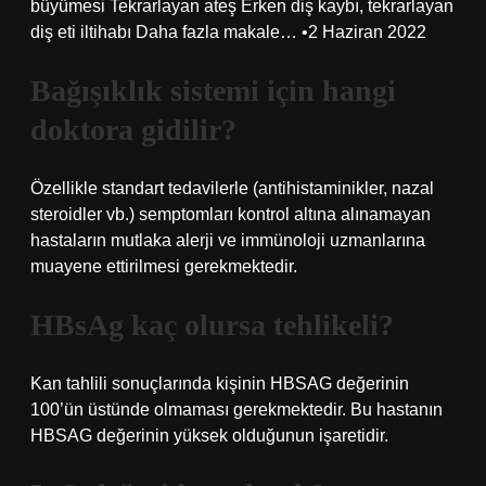
büyümesi Tekrarlayan ateş Erken diş kaybı, tekrarlayan
diş eti iltihabı Daha fazla makale… •2 Haziran 2022
Bağışıklık sistemi için hangi
doktora gidilir?
Özellikle standart tedavilerle (antihistaminikler, nazal
steroidler vb.) semptomları kontrol altına alınamayan
hastaların mutlaka alerji ve immünoloji uzmanlarına
muayene ettirilmesi gerekmektedir.
HBsAg kaç olursa tehlikeli?
Kan tahlili sonuçlarında kişinin HBSAG değerinin
100’ün üstünde olmaması gerekmektedir. Bu hastanın
HBSAG değerinin yüksek olduğunun işaretidir.