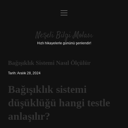
menüyü
Anasayfa
aç
Gizlilik Politikası
Neşeli Bilgi Molası
Yasal Uyarı
Hızlı hikayelerle gününü şenlendir!
Hakkımızda
Bağışıklık Sistemi Nasıl Ölçülür
Tarih: Aralık 28, 2024
Bağışıklık sistemi
düşüklüğü hangi testle
anlaşılır?