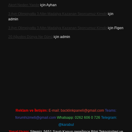
Akort Neden Yapılır
için
Ayhan
3 Ayrı Olimpiyatta 3 Altın Madalya Kazanan Sporcumuz Kimdir
için
admin
3 Ayrı Olimpiyatta 3 Altın Madalya Kazanan Sporcumuz Kimdir
için
Figen
20 Ağustos Dünya Ne Günü
için
admin
bet
Reklam ve İletişim:
E-mail:
backlinkpaneli@gmail.com
Teams:
forumhizmeti@gmail.com
Whatsapp: 0262 606 0 726
Telegram:
@karabul
Yasal Uyarı:
Sitemiz, 5651 Sayılı Kanun gereğince Bilgi Teknolojileri ve