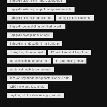
Bağışıklık sistemi için hangi doktora gidilir
Bağışıklık sistemi iyi olup olmadığı nasıl anlaşılır
Bağışıklık sistemi kanda çıkar mı
Bağışıklık testi kaç olmalı
Bağışıklık yetmezliğinin belirtileri nelerdir
Bağışıklık zayıflığı nasıl anlaşılır
Bağışıklıkımın düştüğünü nasıl anlarım
HBsAg kaç olursa tehlikeli
IG nedir kan tahlili kaç olmalı
IgE yüksekliği ne anlama gelir
IgG değeri kaç olmalı
İmmün yetmezlik testleri nelerdir
Tam kan sayımında hangi hastalıklar belli olur
WBC kaç olursa lösemi olur
Zayıf bağışıklık sistemi nasıl güçlendirilir